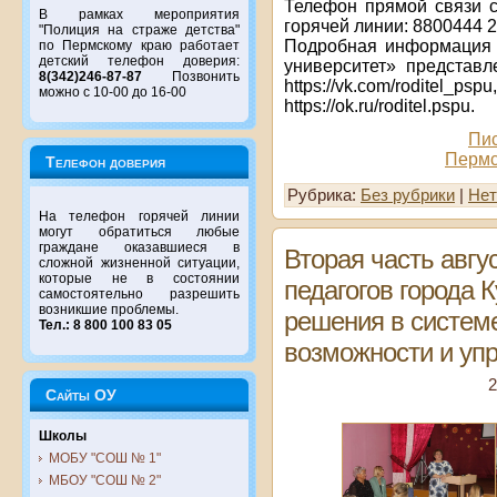
Телефон прямой связи с
В рамках мероприятия
горячей линии: 8800444 2
"Полиция на страже детства"
Подробная информация 
по Пермскому краю работает
детский телефон доверия:
университет» представлен
8(342)246-87-87
Позвонить
https://vk.com/roditel
можно с 10-00 до 16-00
https://ok.ru/roditel.pspu.
Пис
Пермс
Телефон доверия
Рубрика:
Без рубрики
|
Нет
На телефон горячей линии
могут обратиться любые
граждане оказавшиеся в
Вторая часть авг
сложной жизненной ситуации,
которые не в состоянии
педагогов города
самостоятельно разрешить
возникшие проблемы.
решения в систем
Тел.: 8 800 100 83 05
возможности и уп
2
Сайты ОУ
Школы
МОБУ "СОШ № 1"
МБОУ "СОШ № 2"