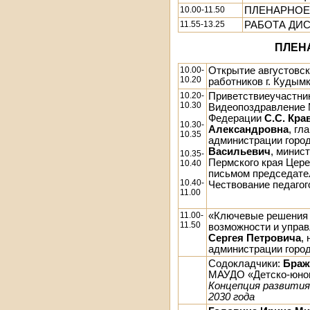
10.00-11.50
ПЛЕНАРНОЕ
11.55-13.25
РАБОТА ДИ
ПЛЕН
10.00-
Открытие августовск
10.20
работников г. Кудым
10.20-
Приветствиеучастни
10.30
Видеопоздравление 
Федерации
С.С. Кра
10.30-
Александровна
, гл
10.35
администрации горо
Васильевич
, минис
10.35-
Пермского края Цер
10.40
письмом председате
10.40-
Чествование педагог
11.00
11.00-
«Ключевые решения 
11.50
возможности и упра
Сергея Петровича
,
администрации горо
Содокладчики:
Браж
МАУДО «Детско-юнош
Концепция развития
2030 года