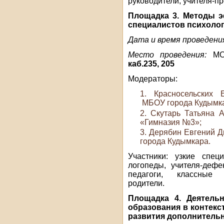
руководители, учителя-пр
Площадка 3. Методы э
специалистов психоло
Дата и время проведени
Место проведения:
МОБ
каб.235, 205
Модераторы:
Красносельских 
МБОУ города Кудымк
Скутарь Татьяна А
«Гимназия №3»;
Дерябин Евгений 
города Кудымкара.
Участники: узкие специ
логопеды, учителя-деф
педагоги, классные р
родители.
Площадка 4. Деятель
образования в контекс
развития дополнительн