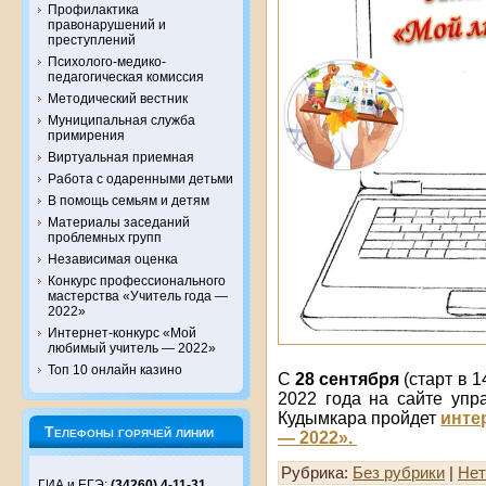
Профилактика
правонарушений и
преступлений
Психолого-медико-
педагогическая комиссия
Методический вестник
Муниципальная служба
примирения
Виртуальная приемная
Работа с одаренными детьми
В помощь семьям и детям
Материалы заседаний
проблемных групп
Независимая оценка
Конкурс профессионального
мастерства «Учитель года —
2022»
Интернет-конкурс «Мой
любимый учитель — 2022»
Топ 10 онлайн казино
С
28 сентября
(старт в 1
2022 года на сайте упр
Кудымкара пройдет
инте
Телефоны горячей линии
— 2022».
Рубрика:
Без рубрики
|
Нет
ГИА и ЕГЭ:
(34260) 4-11-31