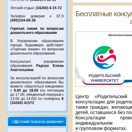
Летний отдых:
(34260) 4-15-72
Бесплатные консу
Телефон доверия к ЕГЭ
(495)104-68-38
2
Горячая линия по вопросам
дошкольного образования
В Управлении образования
города Кудымкара действует
«Горячая линия» по вопросам
дошкольного образования.
Консультант управления
образования
Радчук Елена
Анатольевна
За консультацией по вопросам
дошкольного образования Вы
можете обратиться ежедневно
с
9.00 до 18.00
(по пятницам
до 17.00, обеденный перерыв с
Центр «Родительский 
13.00 до 14.00) по телефону
8
консультации для родите
(34260) 41572
также граждан, желающи
детей, оставшихся без п
Консультации прово
«Детский телефон доверия»
индивидуальном
и групповом форматах.