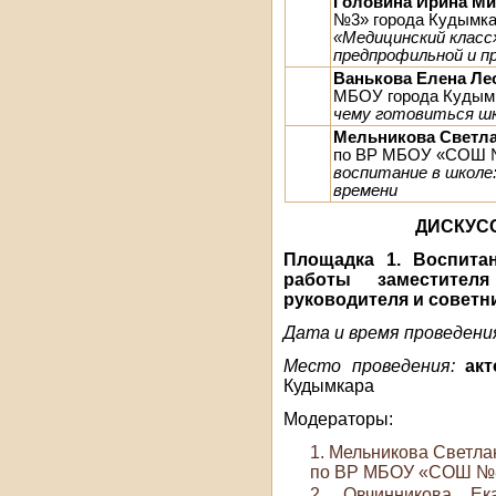
Головина Ирина Ми
№3» города Кудымк
«Медицинский класс
предпрофильной и п
Ванькова Елена Ле
МБОУ города Куды
чему готовиться шк
Мельникова Светла
по ВР МБОУ «СОШ №
воспитание в школе
времени
ДИСКУС
Площадка 1.
Воспита
работы заместител
руководителя и советн
Дата и время проведени
Место проведения:
ак
Кудымкара
Модераторы:
Мельникова Светлан
по ВР МБОУ «СОШ №8
Овчинникова Ека