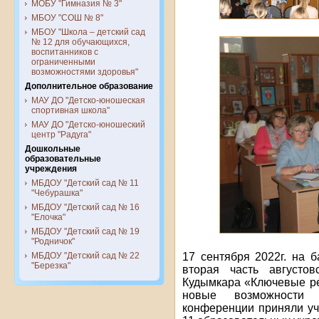
МОБУ "Гимназия № 3"
МБОУ "СОШ № 8"
МБОУ "Школа – детский сад
№ 12 для обучающихся,
воспитанников с
ограниченными
возможностями здоровья"
Дополнительное образование
МАУ ДО "Детско-юношеская
спортивная школа"
МАУ ДО "Детско-юношеский
центр "Радуга"
Дошкольные
образовательные
учреждения
МБДОУ "Детский сад № 11
"Чебурашка"
МБДОУ "Детский сад № 16
"Елочка"
МБДОУ "Детский сад № 19
"Родничок"
МБДОУ "Детский сад № 22
17 сентября 2022г. на
"Березка"
вторая часть августов
Кудымкара «Ключевые ре
новые возможности
конференции приняли уч