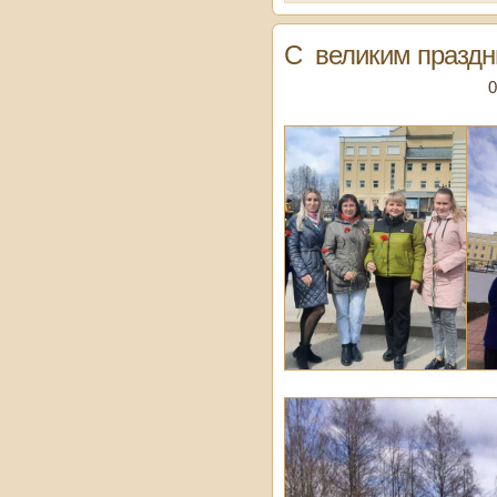
C великим празд
0