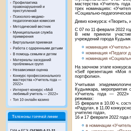
Профилактика
мастерства «Учитель года
правонарушений и
трех номинациях: «Учител
преступлений
«Социально-педагогическа
Психолого-медико-
педагогическая комиссия
Девиз конкурса: «Творить, 
Методический вестник
С 07 по 11 февраля 2022 г
Муниципальная служба
В нем приняли участие
примирения
учреждений города Кудымк
Виртуальная приемная
номинация «Учитель» 
Работа с одаренными детьми
номинация «Педагог д
В помощь семьям и детям
номинация «Социально
Материалы заседаний
проблемных групп
На заочном этапе конкурс
Независимая оценка
«Self презентация «Моя 
Конкурс профессионального
портфолио».
мастерства «Учитель года —
2022»
Учитывая эпидемиологич
Кудымкара, мероприятия о
Интернет-конкурс «Мой
«Учитель года — 2022» п
любимый учитель — 2022»
режимах:
Топ 10 онлайн казино
15 февраля в 10.00 ч. со
«Радуга», в 11.00 конкурс
учителю года»,
Телефоны горячей линии
16 и 17 февраля 2022 года
в номинации «Учитель
ГИА и ЕГЭ:
(34260) 4-11-31