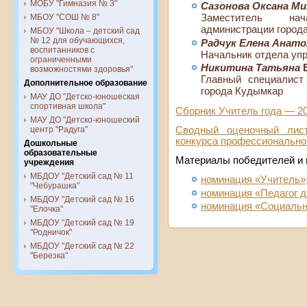
МОБУ "Гимназия № 3"
Сазонова Оксана Ми
МБОУ "СОШ № 8"
Заместитель нач
администрации город
МБОУ "Школа – детский сад
№ 12 для обучающихся,
Р
адчук Елена Анато
воспитанников с
Начальник отдела уп
ограниченными
Никитина Татьяна
В
возможностями здоровья"
Главный специалист
Дополнительное образование
города Кудымкар
МАУ ДО "Детско-юношеская
спортивная школа"
Сборник Учитель года — 20
МАУ ДО "Детско-юношеский
центр "Радуга"
Сводный оценочный лист
конкурса профессиональног
Дошкольные
образовательные
Материалы победителей и 
учреждения
МБДОУ "Детский сад № 11
номинация «Учитель»
"Чебурашка"
номинация «Педагог 
МБДОУ "Детский сад № 16
номинация «Социальн
"Елочка"
МБДОУ "Детский сад № 19
"Родничок"
МБДОУ "Детский сад № 22
"Березка"