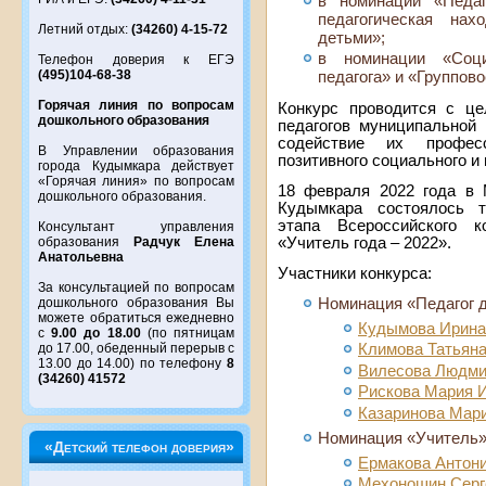
в номинации «Педа
педагогическая на
Летний отдых:
(34260) 4-15-72
детьми»;
в номинации «Соци
Телефон доверия к ЕГЭ
(495)104-68-38
педагога» и «Группово
Горячая линия по вопросам
Конкурс проводится с ц
дошкольного образования
педагогов муниципальной
содействие их профес
В Управлении образования
позитивного социального и
города Кудымкара действует
«Горячая линия» по вопросам
18 февраля 2022 года в 
дошкольного образования.
Кудымкара состоялось т
этапа Всероссийского к
Консультант управления
«Учитель года – 2022».
образования
Радчук Елена
Анатольевна
Участники конкурса:
За консультацией по вопросам
Номинация «Педагог 
дошкольного образования Вы
можете обратиться ежедневно
Кудымова Ирина
с
9.00 до 18.00
(по пятницам
до 17.00, обеденный перерыв с
Климова Татьян
13.00 до 14.00) по телефону
8
Вилесова Людми
(34260) 41572
Рискова Мария 
Казаринова Мар
Номинация «Учитель
«Детский телефон доверия»
Ермакова Антон
Мехоношин Серг