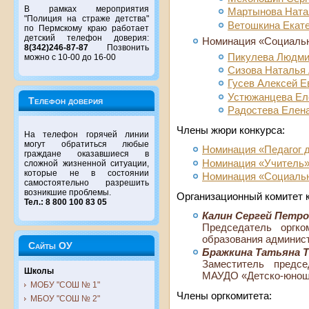
В рамках мероприятия
Мартынова Ната
"Полиция на страже детства"
Ветошкина Екат
по Пермскому краю работает
детский телефон доверия:
Номинация «Социальн
8(342)246-87-87
Позвонить
Пикулева Людми
можно с 10-00 до 16-00
Сизова Наталья
Гусев Алексей Е
Устюжанцева Ел
Телефон доверия
Радостева Елен
Члены жюри конкурса:
На телефон горячей линии
могут обратиться любые
Номинация «Педагог 
граждане оказавшиеся в
Номинация «Учитель
сложной жизненной ситуации,
которые не в состоянии
Номинация «Социальн
самостоятельно разрешить
возникшие проблемы.
Организационный комитет к
Тел.: 8 800 100 83 05
Калин Сергей Петр
Председатель оргко
образования админис
Сайты ОУ
Бражкина Татьяна 
Заместитель предсе
Школы
МАУДО «Детско-юноше
МОБУ "СОШ № 1"
Члены оргкомитета:
МБОУ "СОШ № 2"