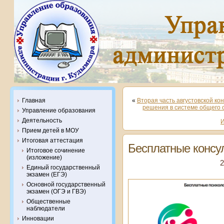
Главная
«
Вторая часть августовской к
решения в системе общего 
Управление образования
Деятельность
И
Прием детей в МОУ
Итоговая аттестация
Бесплатные консу
Итоговое сочинение
(изложение)
2
Единый государственный
экзамен (ЕГЭ)
Основной государственный
экзамен (ОГЭ и ГВЭ)
Общественные
наблюдатели
Инновации