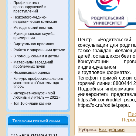
Профилактика
правонарушений и
преступлений
Психолого-медико-
педагогическая комиссия
Методический вестник
Муниципальная служба
примирения
Центр «Родительский 
Виртуальная приемная
консультации для родите
также граждан, желающи
Работа с одаренными детьми
детей, оставшихся без п
В помощь семьям и детям
Консультации прово
Материалы заседаний
индивидуальном
проблемных групп
и групповом форматах.
Независимая оценка
Телефон прямой связи с
Конкурс профессионального
горячей линии: 8800444 2
мастерства «Учитель года —
2022»
Подробная информация 
Интернет-конкурс «Мой
университет» представлен
любимый учитель — 2022»
https://vk.com/roditel
Топ 10 онлайн казино
https://ok.ru/roditel.pspu.
Пис
Пермс
Телефоны горячей линии
Рубрика:
Без рубрики
ГИА и ЕГЭ:
(34260) 4-11-31