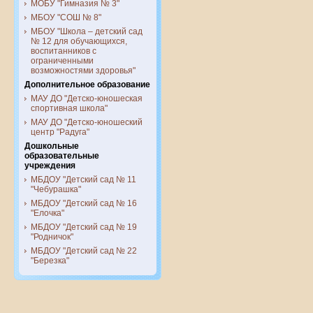
МОБУ "Гимназия № 3"
МБОУ "СОШ № 8"
МБОУ "Школа – детский сад
№ 12 для обучающихся,
воспитанников с
ограниченными
возможностями здоровья"
Дополнительное образование
МАУ ДО "Детско-юношеская
спортивная школа"
МАУ ДО "Детско-юношеский
центр "Радуга"
Дошкольные
образовательные
учреждения
МБДОУ "Детский сад № 11
"Чебурашка"
МБДОУ "Детский сад № 16
"Елочка"
МБДОУ "Детский сад № 19
"Родничок"
МБДОУ "Детский сад № 22
"Березка"