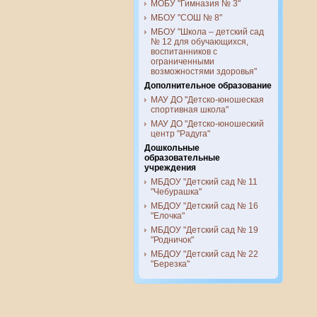
МОБУ "Гимназия № 3"
МБОУ "СОШ № 8"
МБОУ "Школа – детский сад
№ 12 для обучающихся,
воспитанников с
ограниченными
возможностями здоровья"
Дополнительное образование
МАУ ДО "Детско-юношеская
спортивная школа"
МАУ ДО "Детско-юношеский
центр "Радуга"
Дошкольные
образовательные
учреждения
МБДОУ "Детский сад № 11
"Чебурашка"
МБДОУ "Детский сад № 16
"Елочка"
МБДОУ "Детский сад № 19
"Родничок"
МБДОУ "Детский сад № 22
"Березка"