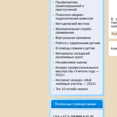
Профилактика
правонарушений и
преступлений
Психолого-медико-
педагогическая комиссия
В 
Пр
Методический вестник
mai
Муниципальная служба
примирения
Руб
Виртуальная приемная
Работа с одаренными детьми
В помощь семьям и детям
Ком
Материалы заседаний
проблемных групп
Независимая оценка
Конкурс профессионального
мастерства «Учитель года —
2022»
Интернет-конкурс «Мой
любимый учитель — 2022»
Топ 10 онлайн казино
Телефоны горячей линии
ГИА и ЕГЭ:
(34260) 4-11-31