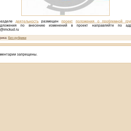
разделе
деятельность
размещен
проект
положения о проблемной гру
едложения по внесению изменений в проект направляйте по адр
l@imckud.ru
рика:
Без рубрики
ментарии запрещены.