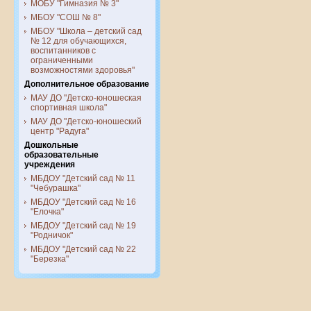
МОБУ "Гимназия № 3"
МБОУ "СОШ № 8"
МБОУ "Школа – детский сад
№ 12 для обучающихся,
воспитанников с
ограниченными
возможностями здоровья"
Дополнительное образование
МАУ ДО "Детско-юношеская
спортивная школа"
МАУ ДО "Детско-юношеский
центр "Радуга"
Дошкольные
образовательные
учреждения
МБДОУ "Детский сад № 11
"Чебурашка"
МБДОУ "Детский сад № 16
"Елочка"
МБДОУ "Детский сад № 19
"Родничок"
МБДОУ "Детский сад № 22
"Березка"