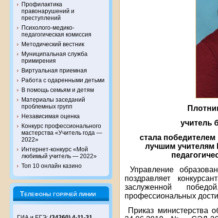
Профилактика
правонарушений и
преступлений
Психолого-медико-
педагогическая комиссия
Методический вестник
Муниципальная служба
примирения
Виртуальная приемная
Работа с одаренными детьми
В помощь семьям и детям
Материалы заседаний
проблемных групп
Плотни
Независимая оценка
учитель 
Конкурс профессионального
мастерства «Учитель года —
стала победителем
2022»
лучшим учителям 
Интернет-конкурс «Мой
педагогичес
любимый учитель — 2022»
Топ 10 онлайн казино
Управление образова
поздравляет конкурс
заслуженной побед
Телефоны горячей линии
профессиональных дости
Приказ министерства о
ГИА и ЕГЭ:
(34260) 4-11-31