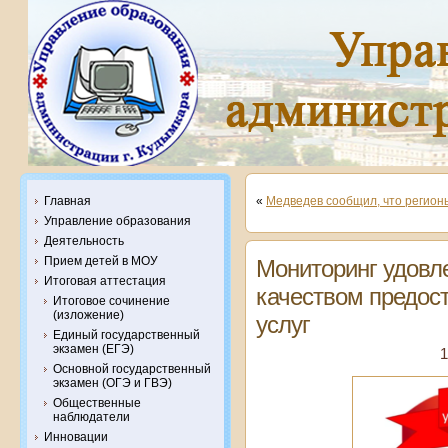
Главная
«
Медведев сообщил, что регион
Управление образования
Деятельность
Прием детей в МОУ
Мониторинг удовл
Итоговая аттестация
качеством предос
Итоговое сочинение
(изложение)
услуг
Единый государственный
экзамен (ЕГЭ)
1
Основной государственный
экзамен (ОГЭ и ГВЭ)
Общественные
наблюдатели
Инновации