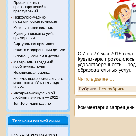
Профилактика
правонарушений и
преступлений
Психолого-медико-
педагогическая комиссия
Методический вестник
Муниципальная служба
примирения
Виртуальная приемная
Работа с одаренными детьми
С 7 по 27 мая 2019 года
В помощь семьям и детям
Кудымкара проводилось 
Материалы заседаний
удовлетворенности ро
проблемных групп
образовательных услуг.
Независимая оценка
Читать далее …
Конкурс профессионального
мастерства «Учитель года —
2022»
Рубрика:
Без рубрики
Интернет-конкурс «Мой
любимый учитель — 2022»
Топ 10 онлайн казино
Комментарии запрещены
Телефоны горячей линии
ГИА и ЕГЭ:
(34260) 4-11-31