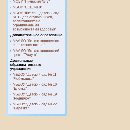
МОБУ "Гимназия № 3"
МБОУ "СОШ № 8"
МБОУ "Школа – детский сад
№ 12 для обучающихся,
воспитанников с
ограниченными
возможностями здоровья"
Дополнительное образование
МАУ ДО "Детско-юношеская
спортивная школа"
МАУ ДО "Детско-юношеский
центр "Радуга"
Дошкольные
образовательные
учреждения
МБДОУ "Детский сад № 11
"Чебурашка"
МБДОУ "Детский сад № 16
"Елочка"
МБДОУ "Детский сад № 19
"Родничок"
МБДОУ "Детский сад № 22
"Березка"