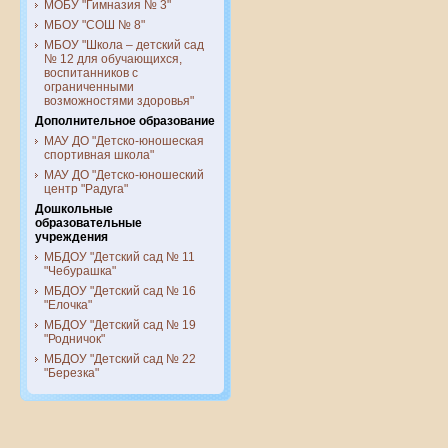
МОБУ "Гимназия № 3"
МБОУ "СОШ № 8"
МБОУ "Школа – детский сад
№ 12 для обучающихся,
воспитанников с
ограниченными
возможностями здоровья"
Дополнительное образование
МАУ ДО "Детско-юношеская
спортивная школа"
МАУ ДО "Детско-юношеский
центр "Радуга"
Дошкольные
образовательные
учреждения
МБДОУ "Детский сад № 11
"Чебурашка"
МБДОУ "Детский сад № 16
"Елочка"
МБДОУ "Детский сад № 19
"Родничок"
МБДОУ "Детский сад № 22
"Березка"