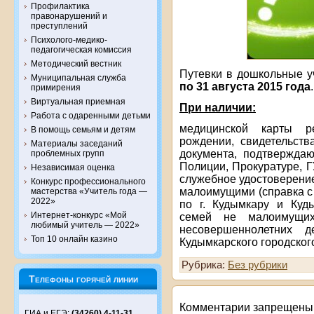
Профилактика
правонарушений и
преступлений
Психолого-медико-
педагогическая комиссия
Методический вестник
Путевки в дошкольные 
Муниципальная служба
по 31 августа 2015 года
.
примирения
Виртуальная приемная
При наличии:
Работа с одаренными детьми
медицинской карты ре
В помощь семьям и детям
рождении, свидетельств
Материалы заседаний
документа, подтвержда
проблемных групп
Полиции, Прокуратуре, 
Независимая оценка
служебное удостоверени
Конкурс профессионального
малоимущими (справка с
мастерства «Учитель года —
2022»
по г. Кудымкару и Куд
Интернет-конкурс «Мой
семей не малоимущих
любимый учитель — 2022»
несовершеннолетних 
Топ 10 онлайн казино
Кудымкарского городского
Рубрика:
Без рубрики
Телефоны горячей линии
Комментарии запрещены
ГИА и ЕГЭ:
(34260) 4-11-31