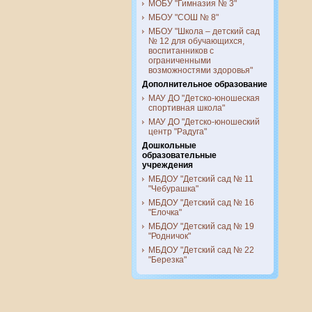
МОБУ "Гимназия № 3"
МБОУ "СОШ № 8"
МБОУ "Школа – детский сад
№ 12 для обучающихся,
воспитанников с
ограниченными
возможностями здоровья"
Дополнительное образование
МАУ ДО "Детско-юношеская
спортивная школа"
МАУ ДО "Детско-юношеский
центр "Радуга"
Дошкольные
образовательные
учреждения
МБДОУ "Детский сад № 11
"Чебурашка"
МБДОУ "Детский сад № 16
"Елочка"
МБДОУ "Детский сад № 19
"Родничок"
МБДОУ "Детский сад № 22
"Березка"