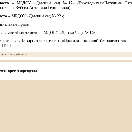
есто
– МБДОУ «Детский сад №17» (Руководитель:Петунина Тать
ксеевна, Зубова Антонида Германовна);
есто
– МБДОУ «Детский сад № 22»;
циальные призы:
а этапе «Вождение» — МДОБУ «Детский сад № 16»;
а этапах «Пожарная эстафета» и «Правила пожарной безопасности» 
Ш № 1.
рика:
Без рубрики
ментарии запрещены.