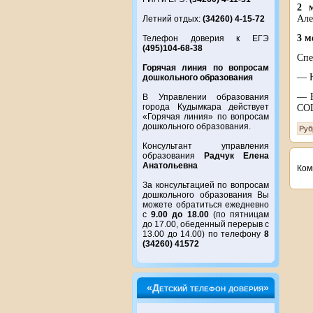
2 м
Але
Летний отдых:
(34260) 4-15-72
3 м
Телефон доверия к ЕГЭ
(495)104-68-38
Спе
Горячая линия по вопросам
— Н
дошкольного образования
— Н
В Управлении образования
города Кудымкара действует
СО
«Горячая линия» по вопросам
дошкольного образования.
Руб
Консультант управления
образования
Радчук Елена
Анатольевна
Ком
За консультацией по вопросам
дошкольного образования Вы
можете обратиться ежедневно
с
9.00 до 18.00
(по пятницам
до 17.00, обеденный перерыв с
13.00 до 14.00) по телефону
8
(34260) 41572
«Детский телефон доверия»