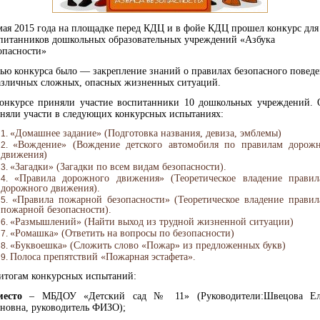
мая 2015 года на площадке перед КДЦ и в фойе КДЦ прошел конкурс для
питанников дошкольных образовательных учреждений «Азбука
опасности»
ью конкурса было — закрепление знаний о правилах безопасного повед
азличных сложных, опасных жизненных ситуаций.
онкурсе приняли участие воспитанники 10 дошкольных учреждений.
няли участи в следующих конкурсных испытаниях:
«Домашнее задание» (Подготовка названия, девиза, эмблемы)
«Вождение» (Вождение детского автомобиля по правилам дорож
движения)
«Загадки» (Загадки по всем видам безопасности).
«Правила дорожного движения» (Теоретическое владение прави
дорожного движения).
«Правила пожарной безопасности» (Теоретическое владение прави
пожарной безопасности).
«Размышлений» (Найти выход из трудной жизненной ситуации)
«Ромашка» (Ответить на вопросы по безопасности)
«Буквоешка» (Сложить слово «Пожар» из предложенных букв)
Полоса препятствий «Пожарная эстафета».
итогам конкурсных испытаний:
есто
– МБДОУ «Детский сад № 11» (Руководители:Швецова Ел
новна, руководитель ФИЗО);