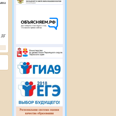
яна
— ДГ