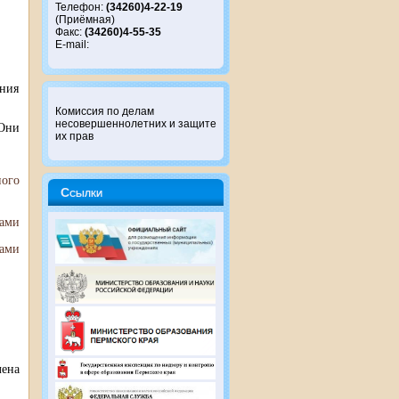
Телефон:
(34260)4-22-19
(Приёмная)
Факс:
(34260)4-55-35
E-mail:
ения
Комиссия по делам
несовершеннолетних и защите
 Они
их прав
ного
Ссылки
лами
лами
ена