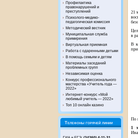
Профилактика
правонарушений и
преступлений
21 
вос
Психолого-медико-
без
педагогическая комиссия
Методический вестник
Цел
Муниципальная служба
в р
примирения
В к
Виртуальная приемная
при
Работа с одаренными детьми
В помощь семьям и детям
Материалы заседаний
проблемных групп
Независимая оценка
Конкурс профессионального
мастерства «Учитель года —
2022»
Интернет-конкурс «Мой
любимый учитель — 2022»
Топ 10 онлайн казино
По 
Телефоны горячей линии
1 м
Ива
ГИА и ЕГЭ:
(34260) 4-11-31