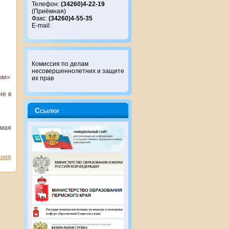
Телефон:
(34260)4-22-19
(Приёмная)
Факс:
(34260)4-55-35
E-mail:
Комиссия по делам
несовершеннолетних и защите
ами»
их прав
ие в
Ссылки
имая
ания