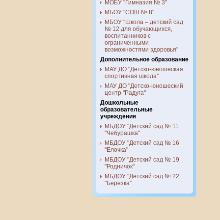
МОБУ "Гимназия № 3"
МБОУ "СОШ № 8"
МБОУ "Школа – детский сад
№ 12 для обучающихся,
воспитанников с
ограниченными
возможностями здоровья"
Дополнительное образование
МАУ ДО "Детско-юношеская
спортивная школа"
МАУ ДО "Детско-юношеский
центр "Радуга"
Дошкольные
образовательные
учреждения
МБДОУ "Детский сад № 11
"Чебурашка"
МБДОУ "Детский сад № 16
"Елочка"
МБДОУ "Детский сад № 19
"Родничок"
МБДОУ "Детский сад № 22
"Березка"