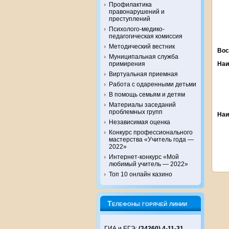
Профилактика
правонарушений и
преступлений
Психолого-медико-
педагогическая комиссия
Методический вестник
Вос
Муниципальная служба
примирения
Наи
Виртуальная приемная
Работа с одаренными детьми
В помощь семьям и детям
Материалы заседаний
проблемных групп
Наи
Независимая оценка
Конкурс профессионального
мастерства «Учитель года —
2022»
Интернет-конкурс «Мой
любимый учитель — 2022»
Топ 10 онлайн казино
Телефоны горячей линии
ГИА и ЕГЭ:
(34260) 4-11-31