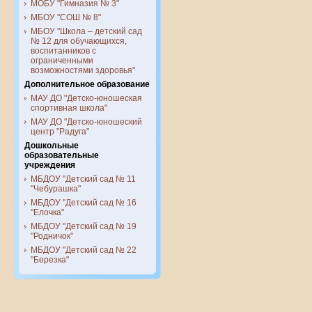
МОБУ "Гимназия № 3"
МБОУ "СОШ № 8"
МБОУ "Школа – детский сад
№ 12 для обучающихся,
воспитанников с
ограниченными
возможностями здоровья"
Дополнительное образование
МАУ ДО "Детско-юношеская
спортивная школа"
МАУ ДО "Детско-юношеский
центр "Радуга"
Дошкольные
образовательные
учреждения
МБДОУ "Детский сад № 11
"Чебурашка"
МБДОУ "Детский сад № 16
"Елочка"
МБДОУ "Детский сад № 19
"Родничок"
МБДОУ "Детский сад № 22
"Березка"