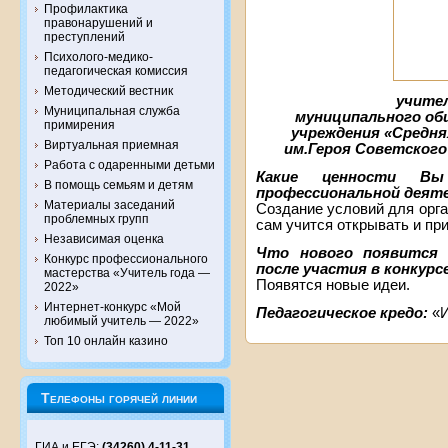
Профилактика
правонарушений и
преступлений
Психолого-медико-
педагогическая комиссия
Методический вестник
учител
Муниципальная служба
муниципального о
примирения
учреждения «Средн
Виртуальная приемная
им.Героя Советского
Работа с одаренными детьми
Какие ценности Вы
В помощь семьям и детям
профессиональной деят
Материалы заседаний
Создание условий для орг
проблемных групп
сам учится открывать и пр
Независимая оценка
Что нового появится 
Конкурс профессионального
после участия в конкурс
мастерства «Учитель года —
Появятся новые идеи.
2022»
Интернет-конкурс «Мой
Педагогическое кредо:
«И
любимый учитель — 2022»
Топ 10 онлайн казино
Телефоны горячей линии
ГИА и ЕГЭ:
(34260) 4-11-31