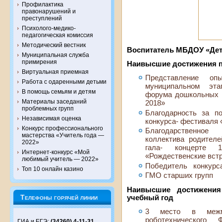
Профилактика
правонарушений и
преступлений
Психолого-медико-
педагогическая комиссия
Методический вестник
Воспитатель МБДОУ «Дет
Муниципальная служба
примирения
Наивысшие достижения пе
Виртуальная приемная
Представление оп
Работа с одаренными детьми
муниципальном этап
В помощь семьям и детям
форума дошкольных о
Материалы заседаний
2018»
проблемных групп
Благодарность за по
Независимая оценка
конкурса- фестиваля
Конкурс профессионального
Благодарственное
мастерства «Учитель года —
коллектива родителе
2022»
гала- концерте 1
Интернет-конкурс «Мой
«Рождественские вст
любимый учитель — 2022»
Победитель конкурса
Топ 10 онлайн казино
ГМО старших групп
Наивысшие достижения 
Телефоны горячей линии
учебный год
3 место в межму
роботехнического
ГИА и ЕГЭ:
(34260) 4-11-31