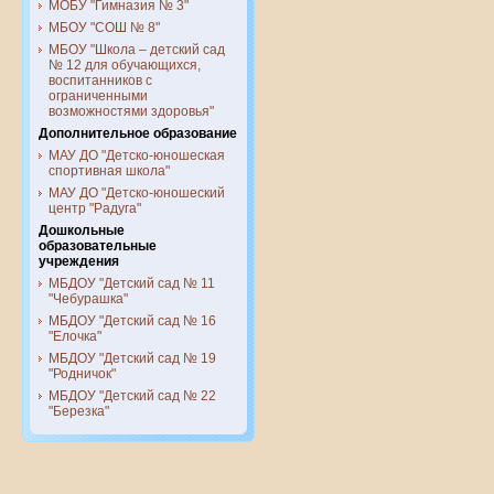
МОБУ "Гимназия № 3"
МБОУ "СОШ № 8"
МБОУ "Школа – детский сад
№ 12 для обучающихся,
воспитанников с
ограниченными
возможностями здоровья"
Дополнительное образование
МАУ ДО "Детско-юношеская
спортивная школа"
МАУ ДО "Детско-юношеский
центр "Радуга"
Дошкольные
образовательные
учреждения
МБДОУ "Детский сад № 11
"Чебурашка"
МБДОУ "Детский сад № 16
"Елочка"
МБДОУ "Детский сад № 19
"Родничок"
МБДОУ "Детский сад № 22
"Березка"