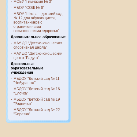
МОБУ "Гимназия № 3"
МБОУ "СОШ № 8"
МБОУ "Школа – детский сад
№ 12 для обучающихся,
воспитанников с
ограниченными
возможностями здоровья"
Дополнительное образование
МАУ ДО "Детско-юношеская
спортивная школа"
МАУ ДО "Детско-юношеский
центр "Радуга"
Дошкольные
образовательные
учреждения
МБДОУ "Детский сад № 11
"Чебурашка"
МБДОУ "Детский сад № 16
"Елочка"
МБДОУ "Детский сад № 19
"Родничок"
МБДОУ "Детский сад № 22
"Березка"