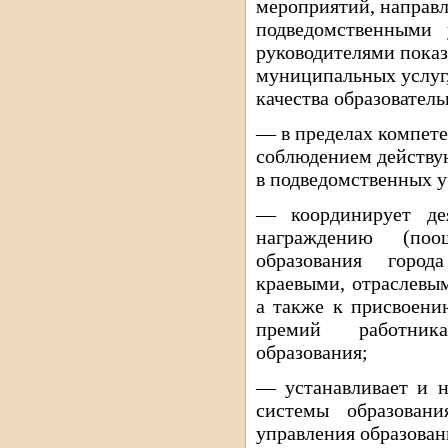
мероприятий, направ
подведомственными
руководителями показ
муниципальных услуг,
качества образователь
— в пределах компете
соблюдением действую
в подведомственных 
— координирует де
награждению (поо
образования город
краевыми, отраслевы
а также к присвоени
премий работник
образования;
— устанавливает и н
системы образован
управления образован