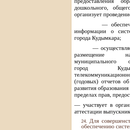
предоставления об
дошкольного, общего
организует проведени
— обеспечивает 
информации о сист
города Кудымкара;
— осуществляет 
размещение н
муниципального об
город Кудымк
телекоммуникацио
(годовых) отчетов о
развития образования
пределах прав, предо
— участвует в орган
аттестации выпускник
Для совершенс
обеспечению систе