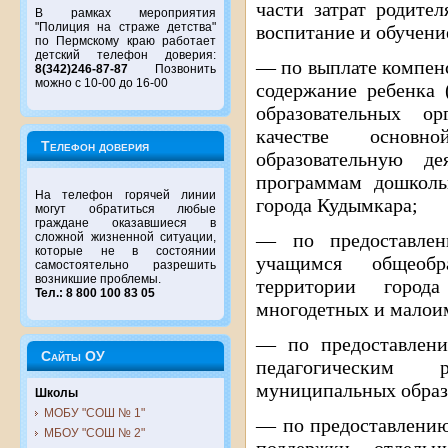
части затрат родите
В рамках мероприятия
"Полиция на страже детства"
воспитание и обучени
по Пермскому краю работает
детский телефон доверия:
— по выплате компенс
8(342)246-87-87
Позвонить
можно с 10-00 до 16-00
содержание ребенка 
образовательных о
качестве основ
Телефон доверия
образовательную де
программам дошколь
На телефон горячей линии
города Кудымкара;
могут обратиться любые
граждане оказавшиеся в
— по предоставлен
сложной жизненной ситуации,
которые не в состоянии
учащимся общеобр
самостоятельно разрешить
возникшие проблемы.
территории горо
Тел.: 8 800 100 83 05
многодетных и малои
— по предоставлени
Сайты ОУ
педагогическим р
муниципальных образ
Школы
МОБУ "СОШ № 1"
— по предоставлению
МБОУ "СОШ № 2"