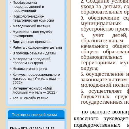
Создание услови
Профилактика
ухода за детьми, 
правонарушений и
образовательных о
преступлений
Психолого-медико-
обеспечение с
педагогическая комиссия
муниципальных о
Методический вестник
обустройство прил
Муниципальная служба
учет детей
примирения
образовательн
Виртуальная приемная
начального общег
Работа с одаренными детьми
общего образован
В помощь семьям и детям
образовательных
Материалы заседаний
территориями мун
проблемных групп
округа;
Независимая оценка
осуществление 
Конкурс профессионального
законодательством
мастерства «Учитель года —
2022»
молодежной полит
Интернет-конкурс «Мой
осуществляет 
любимый учитель — 2022»
бюджетных сред
Топ 10 онлайн казино
государственных п
— по выплате вознаг
Телефоны горячей линии
классного руководи
подведомственных 
ГИА и ЕГЭ:
(34260) 4-11-31