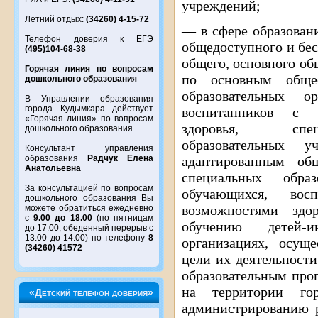
учреждений;
Летний отдых:
(34260) 4-15-72
— в сфере образован
Телефон доверия к ЕГЭ
общедоступного и бес
(495)104-68-38
общего, основного об
Горячая линия по вопросам
по основным общео
дошкольного образования
образовательных о
В Управлении образования
города Кудымкара действует
воспитанников с 
«Горячая линия» по вопросам
здоровья, спец
дошкольного образования.
образовательных 
Консультант управления
образования
Радчук Елена
адаптированным об
Анатольевна
специальных образ
За консультацией по вопросам
обучающихся, вос
дошкольного образования Вы
возможностями здо
можете обратиться ежедневно
с
9.00 до 18.00
(по пятницам
обучению детей-и
до 17.00, обеденный перерыв с
13.00 до 14.00) по телефону
8
организациях, осущ
(34260) 41572
цели их деятельности
образовательным про
на территории го
«Детский телефон доверия»
администрированию р