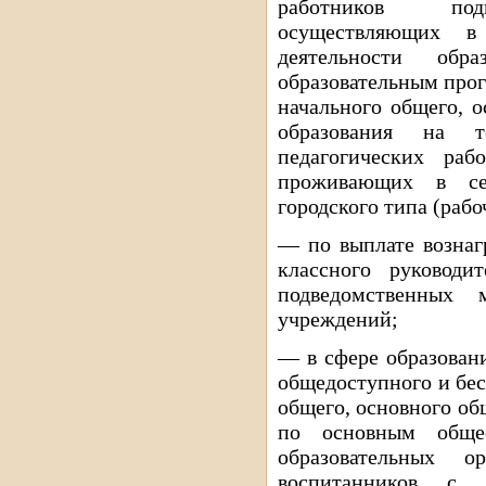
работников подв
осуществляющих в
деятельности обра
образовательным про
начального общего, о
образования на т
педагогических ра
проживающих в се
городского типа (рабо
— по выплате вознаг
классного руководи
подведомственных 
учреждений;
— в сфере образован
общедоступного и бес
общего, основного об
по основным общео
образовательных о
воспитанников с 