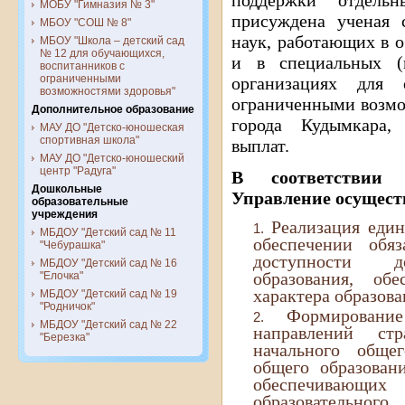
поддержки отдель
МОБУ "Гимназия № 3"
присуждена ученая с
МБОУ "СОШ № 8"
наук, работающих в 
МБОУ "Школа – детский сад
№ 12 для обучающихся,
и в специальных (к
воспитанников с
ограниченными
организациях для 
возможностями здоровья"
ограниченными возмо
Дополнительное образование
города Кудымкара,
МАУ ДО "Детско-юношеская
спортивная школа"
выплат.
МАУ ДО "Детско-юношеский
центр "Радуга"
В соответствии
Дошкольные
Управление осущест
образовательные
учреждения
Реализация еди
МБДОУ "Детский сад № 11
обеспечении обяз
"Чебурашка"
доступности до
МБДОУ "Детский сад № 16
образования, обе
"Елочка"
характера образова
МБДОУ "Детский сад № 19
"Родничок"
Формировани
МБДОУ "Детский сад № 22
направлений стр
"Березка"
начального общег
общего образовани
обеспечиваю
образовательног