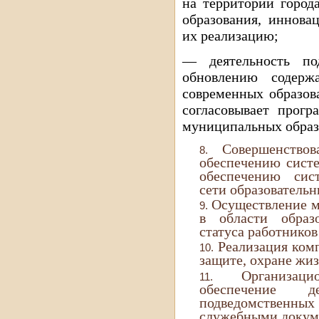
на территории город
образования, иннова
их реализацию;
— деятельность по
обновлению содерж
современных образов
согласовывает прогр
муниципальных образ
Совершенство
обеспечению сист
обеспечению сис
сети образователь
Осуществление м
в области образ
статуса работников
Реализация ком
защите, охране жи
Организац
обеспечение д
подведомственных 
служебными докум