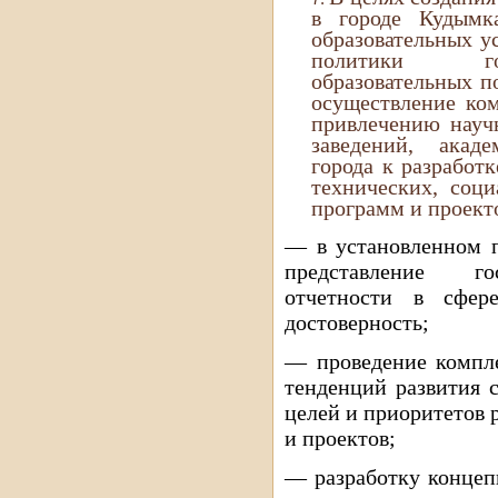
в городе Кудымка
образовательных у
политики гос
образовательных п
осуществление ко
привлечению науч
заведений, акад
города к разработ
технических, соци
программ и проекто
— в установленном п
представление гос
отчетности в сфере
достоверность;
— проведение компле
тенденций развития 
целей и приоритетов
и проектов;
— разработку концеп