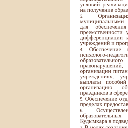
условий реализац
на получение образ
Организа
муниципальными 
для обеспечения
преемственности 
дифференциации и
учреждений и прог
Обеспечение 
психолого-пед
образовательн
правонарушени
организации питан
учреждениях, уч
выплаты пособий
организацию о
праздников в сфере
Обеспечение отд
пределах предоста
Осуществл
образовательных
Кудымкара в подве
В целях создания