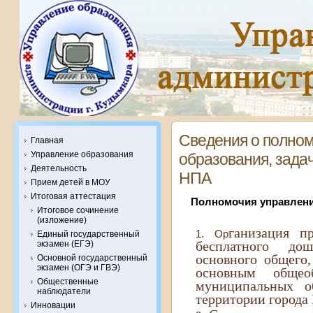
Сведения о полном
Главная
Управление образования
образования, зада
Деятельность
НПА
Прием детей в МОУ
Итоговая аттестация
Полномочия управлени
Итоговое сочинение
(изложение)
ганизация п
Ор
Единый государственный
бесплатного дош
экзамен (ЕГЭ)
основного общего,
Основной государственный
экзамен (ОГЭ и ГВЭ)
основным общео
Общественные
муниципальных об
наблюдатели
территории города
Инновации