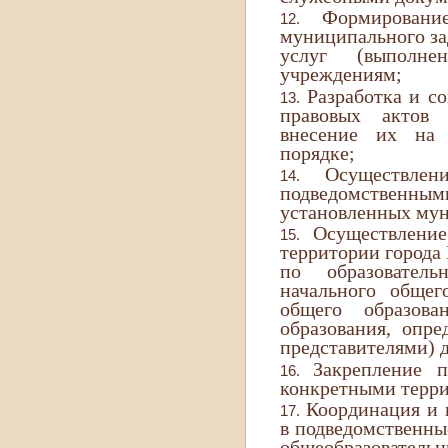
Формировани
муниципального за
услуг (выполне
учреждениям;
Разработка и с
правовых актов 
внесение их на 
порядке;
Осуществле
подведомственны
установленных му
Осуществлени
территории города
по образователь
начального общег
общего образов
образования, опр
представителями) д
Закрепление 
конкретными терри
Координация и 
в подведомственны
общеобразовательн