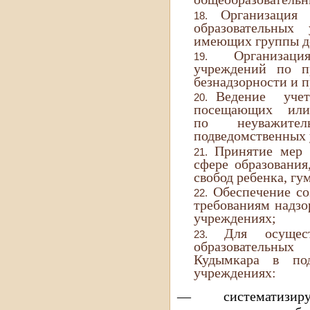
Организация 
образовательных
имеющих группы де
Организац
учреждений по п
безнадзорности и 
Ведение уче
посещающих или 
по неуважите
подведомственных 
Принятие мер 
сфере образования
свобод ребенка, гу
Обеспечение со
требованиям надзо
учреждениях;
Для осущест
образовательных
Кудымкара в под
учреждениях:
— систематизир