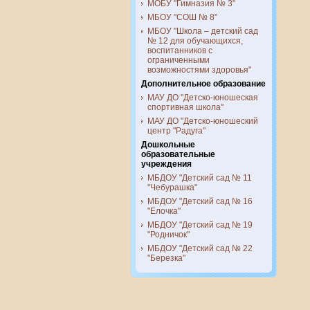
МОБУ "Гимназия № 3"
МБОУ "СОШ № 8"
МБОУ "Школа – детский сад
№ 12 для обучающихся,
воспитанников с
ограниченными
возможностями здоровья"
Дополнительное образование
МАУ ДО "Детско-юношеская
спортивная школа"
МАУ ДО "Детско-юношеский
центр "Радуга"
Дошкольные
образовательные
учреждения
МБДОУ "Детский сад № 11
"Чебурашка"
МБДОУ "Детский сад № 16
"Елочка"
МБДОУ "Детский сад № 19
"Родничок"
МБДОУ "Детский сад № 22
"Березка"