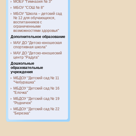
МОБУ "Гимназия № 3"
МБОУ "СОШ № 8"
МБОУ "Школа – детский сад
№ 12 для обучающихся,
воспитанников с
ограниченными
возможностями здоровья"
Дополнительное образование
МАУ ДО "Детско-юношеская
спортивная школа"
МАУ ДО "Детско-юношеский
центр "Радуга"
Дошкольные
образовательные
учреждения
МБДОУ "Детский сад № 11
"Чебурашка"
МБДОУ "Детский сад № 16
"Елочка"
МБДОУ "Детский сад № 19
"Родничок"
МБДОУ "Детский сад № 22
"Березка"