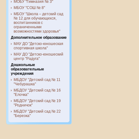
МОБУ "Гимназия № 3"
МБОУ "СОШ № 8"
МБОУ "Школа – детский сад
№ 12 для обучающихся,
воспитанников с
ограниченными
возможностями здоровья"
Дополнительное образование
МАУ ДО "Детско-юношеская
спортивная школа"
МАУ ДО "Детско-юношеский
центр "Радуга"
Дошкольные
образовательные
учреждения
МБДОУ "Детский сад № 11
"Чебурашка"
МБДОУ "Детский сад № 16
"Елочка"
МБДОУ "Детский сад № 19
"Родничок"
МБДОУ "Детский сад № 22
"Березка"