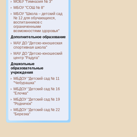
МОБУ "Гимназия № 3"
МБОУ "СОШ № 8"
МБОУ "Школа – детский сад
№ 12 для обучающихся,
воспитанников с
ограниченными
возможностями здоровья"
Дополнительное образование
МАУ ДО "Детско-юношеская
спортивная школа"
МАУ ДО "Детско-юношеский
центр "Радуга"
Дошкольные
образовательные
учреждения
МБДОУ "Детский сад № 11
"Чебурашка"
МБДОУ "Детский сад № 16
"Елочка"
МБДОУ "Детский сад № 19
"Родничок"
МБДОУ "Детский сад № 22
"Березка"