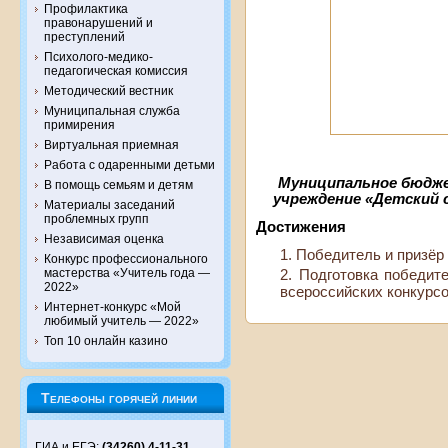
Профилактика
правонарушений и
преступлений
Психолого-медико-
педагогическая комиссия
Методический вестник
Муниципальная служба
примирения
Виртуальная приемная
Работа с одаренными детьми
Муниципальное бюдж
В помощь семьям и детям
учреждение «Детский 
Материалы заседаний
проблемных групп
Достижения
Независимая оценка
Победитель и призёр 
Конкурс профессионального
мастерства «Учитель года —
Подготовка победит
2022»
всероссийских конкурс
Интернет-конкурс «Мой
любимый учитель — 2022»
Топ 10 онлайн казино
Телефоны горячей линии
ГИА и ЕГЭ:
(34260) 4-11-31