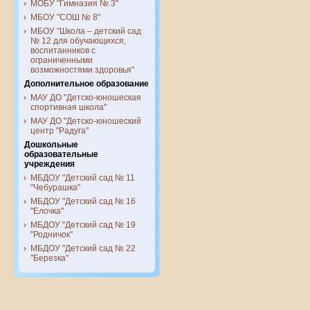
МОБУ "Гимназия № 3"
МБОУ "СОШ № 8"
МБОУ "Школа – детский сад
№ 12 для обучающихся,
воспитанников с
ограниченными
возможностями здоровья"
Дополнительное образование
МАУ ДО "Детско-юношеская
спортивная школа"
МАУ ДО "Детско-юношеский
центр "Радуга"
Дошкольные
образовательные
учреждения
МБДОУ "Детский сад № 11
"Чебурашка"
МБДОУ "Детский сад № 16
"Елочка"
МБДОУ "Детский сад № 19
"Родничок"
МБДОУ "Детский сад № 22
"Березка"