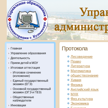
Протокола
Главная
Управление образования
Лесоведение
Деятельность
Право
Прием детей в МОУ
Литература
Итоговая аттестация
Математика
Итоговое сочинение
обществознание
(изложение)
Химия
Единый государственный
экзамен (ЕГЭ)
Физика
Основной государственный
Английский язык
экзамен (ОГЭ и ГВЭ)
МХК
Общественные
Физ.культура
наблюдатели
Экономика
Инновации