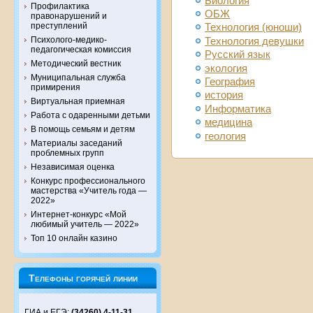
Биология
Профилактика
ОБЖ
правонарушений и
преступлений
Технология (юноши)
Психолого-медико-
Технология девушки
педагогическая комиссия
Русский язык
Методический вестник
экология
Муниципальная служба
География
примирения
история
Виртуальная приемная
Информатика
Работа с одаренными детьми
медицина
В помощь семьям и детям
геология
Материалы заседаний
проблемных групп
Независимая оценка
Конкурс профессионального
мастерства «Учитель года —
2022»
Интернет-конкурс «Мой
любимый учитель — 2022»
Топ 10 онлайн казино
Телефоны горячей линии
ГИА и ЕГЭ:
(34260) 4-11-31