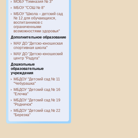
МОБУ "Гимназия № 3"
МБОУ "СОШ № 8"
МБОУ "Школа – детский сад
№ 12 для обучающихся,
воспитанников с
ограниченными
возможностями здоровья"
Дополнительное образование
МАУ ДО "Детско-юношеская
спортивная школа"
МАУ ДО "Детско-юношеский
центр "Радуга"
Дошкольные
образовательные
учреждения
МБДОУ "Детский сад № 11
"Чебурашка"
МБДОУ "Детский сад № 16
"Елочка"
МБДОУ "Детский сад № 19
"Родничок"
МБДОУ "Детский сад № 22
"Березка"