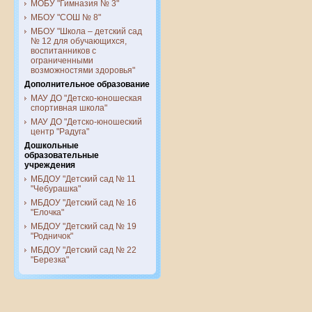
МОБУ "Гимназия № 3"
МБОУ "СОШ № 8"
МБОУ "Школа – детский сад
№ 12 для обучающихся,
воспитанников с
ограниченными
возможностями здоровья"
Дополнительное образование
МАУ ДО "Детско-юношеская
спортивная школа"
МАУ ДО "Детско-юношеский
центр "Радуга"
Дошкольные
образовательные
учреждения
МБДОУ "Детский сад № 11
"Чебурашка"
МБДОУ "Детский сад № 16
"Елочка"
МБДОУ "Детский сад № 19
"Родничок"
МБДОУ "Детский сад № 22
"Березка"