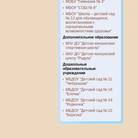
МОБУ "Гимназия № 3"
МБОУ "СОШ № 8"
МБОУ "Школа – детский сад
№ 12 для обучающихся,
воспитанников с
ограниченными
возможностями здоровья"
Дополнительное образование
МАУ ДО "Детско-юношеская
спортивная школа"
МАУ ДО "Детско-юношеский
центр "Радуга"
Дошкольные
образовательные
учреждения
МБДОУ "Детский сад № 11
"Чебурашка"
МБДОУ "Детский сад № 16
"Елочка"
МБДОУ "Детский сад № 19
"Родничок"
МБДОУ "Детский сад № 22
"Березка"