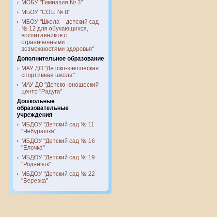
МОБУ "Гимназия № 3"
МБОУ "СОШ № 8"
МБОУ "Школа – детский сад
№ 12 для обучающихся,
воспитанников с
ограниченными
возможностями здоровья"
Дополнительное образование
МАУ ДО "Детско-юношеская
спортивная школа"
МАУ ДО "Детско-юношеский
центр "Радуга"
Дошкольные
образовательные
учреждения
МБДОУ "Детский сад № 11
"Чебурашка"
МБДОУ "Детский сад № 16
"Елочка"
МБДОУ "Детский сад № 19
"Родничок"
МБДОУ "Детский сад № 22
"Березка"