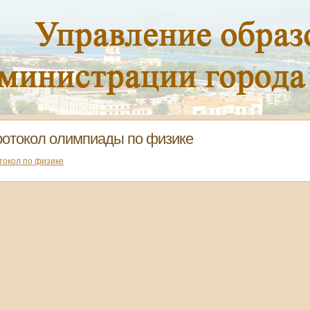
отокол олимпиады по физике
токол по физике