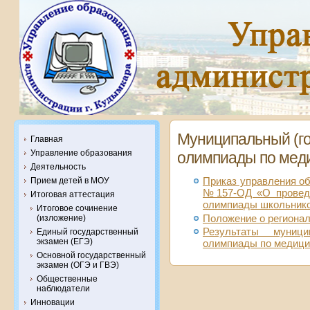
Муниципальный (го
Главная
Управление образования
олимпиады по меди
Деятельность
Прием детей в МОУ
Приказ управления об
№157-ОД «О проведе
Итоговая аттестация
олимпиады школьнико
Итоговое сочинение
Положение о региона
(изложение)
Результаты муници
Единый государственный
экзамен (ЕГЭ)
олимпиады по медици
Основной государственный
экзамен (ОГЭ и ГВЭ)
Общественные
наблюдатели
Инновации