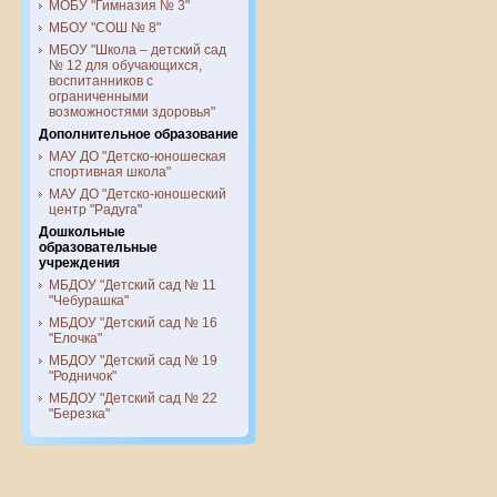
МОБУ "Гимназия № 3"
МБОУ "СОШ № 8"
МБОУ "Школа – детский сад
№ 12 для обучающихся,
воспитанников с
ограниченными
возможностями здоровья"
Дополнительное образование
МАУ ДО "Детско-юношеская
спортивная школа"
МАУ ДО "Детско-юношеский
центр "Радуга"
Дошкольные
образовательные
учреждения
МБДОУ "Детский сад № 11
"Чебурашка"
МБДОУ "Детский сад № 16
"Елочка"
МБДОУ "Детский сад № 19
"Родничок"
МБДОУ "Детский сад № 22
"Березка"