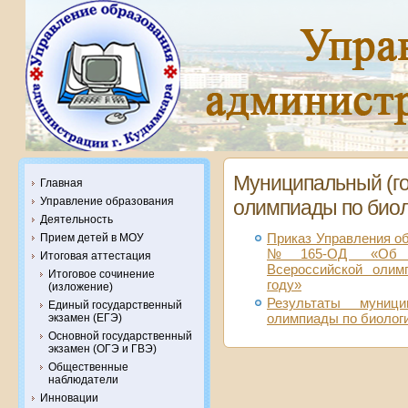
Муниципальный (го
Главная
Управление образования
олимпиады по биоло
Деятельность
Прием детей в МОУ
Приказ Управления об
№165-ОД «Об ор
Итоговая аттестация
Всероссийской олим
Итоговое сочинение
году»
(изложение)
Результаты муници
Единый государственный
олимпиады по биолог
экзамен (ЕГЭ)
Основной государственный
экзамен (ОГЭ и ГВЭ)
Общественные
наблюдатели
Инновации