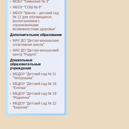
МОБУ "Гимназия № 3"
МБОУ "СОШ № 8"
МБОУ "Школа – детский сад
№ 12 для обучающихся,
воспитанников с
ограниченными
возможностями здоровья"
Дополнительное образование
МАУ ДО "Детско-юношеская
спортивная школа"
МАУ ДО "Детско-юношеский
центр "Радуга"
Дошкольные
образовательные
учреждения
МБДОУ "Детский сад № 11
"Чебурашка"
МБДОУ "Детский сад № 16
"Елочка"
МБДОУ "Детский сад № 19
"Родничок"
МБДОУ "Детский сад № 22
"Березка"