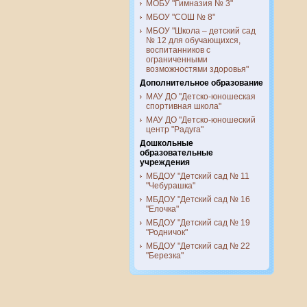
МОБУ "Гимназия № 3"
МБОУ "СОШ № 8"
МБОУ "Школа – детский сад
№ 12 для обучающихся,
воспитанников с
ограниченными
возможностями здоровья"
Дополнительное образование
МАУ ДО "Детско-юношеская
спортивная школа"
МАУ ДО "Детско-юношеский
центр "Радуга"
Дошкольные
образовательные
учреждения
МБДОУ "Детский сад № 11
"Чебурашка"
МБДОУ "Детский сад № 16
"Елочка"
МБДОУ "Детский сад № 19
"Родничок"
МБДОУ "Детский сад № 22
"Березка"