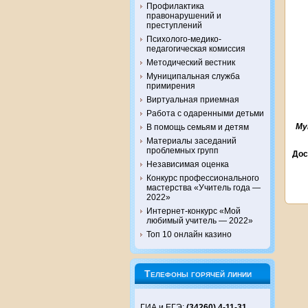
Профилактика
правонарушений и
преступлений
Психолого-медико-
педагогическая комиссия
Методический вестник
Муниципальная служба
примирения
Виртуальная приемная
Работа с одаренными детьми
Му
В помощь семьям и детям
Материалы заседаний
проблемных групп
Дос
Независимая оценка
Конкурс профессионального
мастерства «Учитель года —
2022»
Интернет-конкурс «Мой
любимый учитель — 2022»
Топ 10 онлайн казино
Телефоны горячей линии
ГИА и ЕГЭ:
(34260) 4-11-31