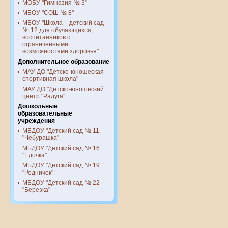
МОБУ "Гимназия № 3"
МБОУ "СОШ № 8"
МБОУ "Школа – детский сад
№ 12 для обучающихся,
воспитанников с
ограниченными
возможностями здоровья"
Дополнительное образование
МАУ ДО "Детско-юношеская
спортивная школа"
МАУ ДО "Детско-юношеский
центр "Радуга"
Дошкольные
образовательные
учреждения
МБДОУ "Детский сад № 11
"Чебурашка"
МБДОУ "Детский сад № 16
"Елочка"
МБДОУ "Детский сад № 19
"Родничок"
МБДОУ "Детский сад № 22
"Березка"