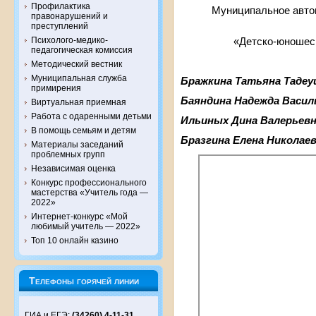
Профилактика
Муниципальное авто
правонарушений и
преступлений
Психолого-медико-
«Детско-юношеск
педагогическая комиссия
Методический вестник
Муниципальная служба
Бражкина Татьяна Тадеу
примирения
Баяндина Надежда Васил
Виртуальная приемная
Работа с одаренными детьми
Ильиных Дина Валерьев
В помощь семьям и детям
Бразгина Елена Николае
Материалы заседаний
проблемных групп
Независимая оценка
Конкурс профессионального
мастерства «Учитель года —
2022»
Интернет-конкурс «Мой
любимый учитель — 2022»
Топ 10 онлайн казино
Телефоны горячей линии
ГИА и ЕГЭ:
(34260) 4-11-31