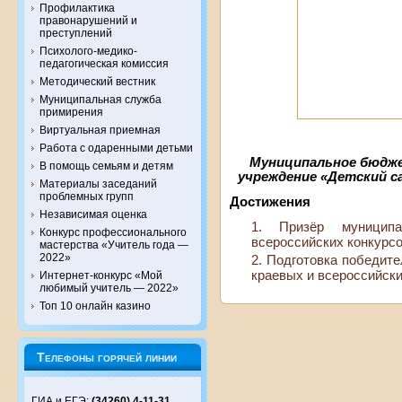
Профилактика
правонарушений и
преступлений
Психолого-медико-
педагогическая комиссия
Методический вестник
Муниципальная служба
примирения
Виртуальная приемная
Работа с одаренными детьми
Муниципальное бюдж
В помощь семьям и детям
учреждение «Детский с
Материалы заседаний
проблемных групп
Достижения
Независимая оценка
Призёр муницип
Конкурс профессионального
всероссийских конкурсо
мастерства «Учитель года —
2022»
Подготовка победите
краевых и всероссийски
Интернет-конкурс «Мой
любимый учитель — 2022»
Топ 10 онлайн казино
Телефоны горячей линии
ГИА и ЕГЭ:
(34260) 4-11-31