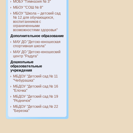
МОБУ "Гимназия № 3"
МБОУ "СОШ № 8"
МБОУ "Школа – детский сад
№ 12 для обучающихся,
воспитанников с
ограниченными
возможностями здоровья"
Дополнительное образование
МАУ ДО "Детско-юношеская
спортивная школа"
МАУ ДО "Детско-юношеский
центр "Радуга"
Дошкольные
образовательные
учреждения
МБДОУ "Детский сад № 11
"Чебурашка"
МБДОУ "Детский сад № 16
"Елочка"
МБДОУ "Детский сад № 19
"Родничок"
МБДОУ "Детский сад № 22
"Березка"