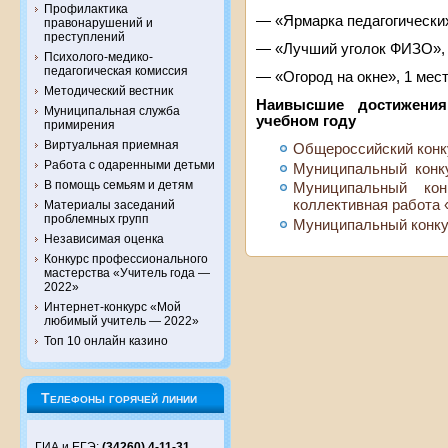
Профилактика
— «Ярмарка педагогических
правонарушений и
преступлений
— «Лучший уголок ФИЗО», 
Психолого-медико-
педагогическая комиссия
— «Огород на окне», 1 мест
Методический вестник
Наивысшие достижения
Муниципальная служба
учебном году
примирения
Виртуальная приемная
Общероссийский конку
Работа с одаренными детьми
Муниципальный конку
В помощь семьям и детям
Муниципальный ко
коллективная работа 
Материалы заседаний
проблемных групп
Муниципальный конку
Независимая оценка
Конкурс профессионального
мастерства «Учитель года —
2022»
Интернет-конкурс «Мой
любимый учитель — 2022»
Топ 10 онлайн казино
Телефоны горячей линии
ГИА и ЕГЭ:
(34260) 4-11-31