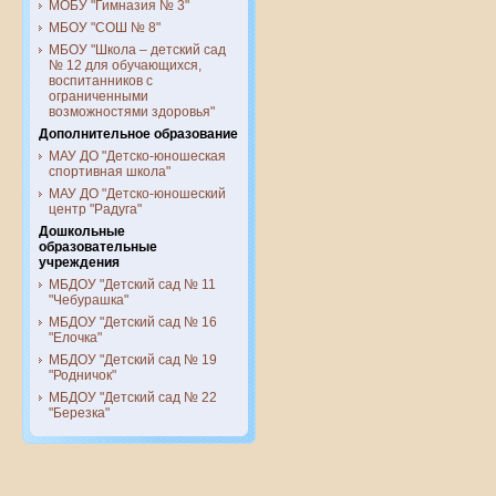
МОБУ "Гимназия № 3"
МБОУ "СОШ № 8"
МБОУ "Школа – детский сад
№ 12 для обучающихся,
воспитанников с
ограниченными
возможностями здоровья"
Дополнительное образование
МАУ ДО "Детско-юношеская
спортивная школа"
МАУ ДО "Детско-юношеский
центр "Радуга"
Дошкольные
образовательные
учреждения
МБДОУ "Детский сад № 11
"Чебурашка"
МБДОУ "Детский сад № 16
"Елочка"
МБДОУ "Детский сад № 19
"Родничок"
МБДОУ "Детский сад № 22
"Березка"