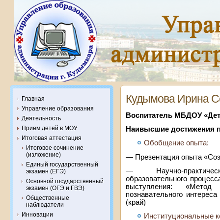
Кудымова Ирина С
Главная
Управление образования
Воспитатель МБДОУ «Дет
Деятельность
Прием детей в МОУ
Наивысшие достижения пе
Итоговая аттестация
Обобщение опыта:
Итоговое сочинение
(изложение)
— Презентация опыта «Соз
Единый государственный
— Научно-практиче
экзамен (ЕГЭ)
образовательного процесс
Основной государственный
выступления: «Метод
экзамен (ОГЭ и ГВЭ)
познавательного интереса
Общественные
(край)
наблюдатели
Инновации
Институциональные к