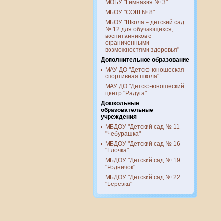
МОБУ "Гимназия № 3"
МБОУ "СОШ № 8"
МБОУ "Школа – детский сад
№ 12 для обучающихся,
воспитанников с
ограниченными
возможностями здоровья"
Дополнительное образование
МАУ ДО "Детско-юношеская
спортивная школа"
МАУ ДО "Детско-юношеский
центр "Радуга"
Дошкольные
образовательные
учреждения
МБДОУ "Детский сад № 11
"Чебурашка"
МБДОУ "Детский сад № 16
"Елочка"
МБДОУ "Детский сад № 19
"Родничок"
МБДОУ "Детский сад № 22
"Березка"