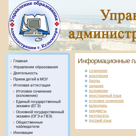
Информационные п
Главная
Управление образования
сочинение
Деятельность
апелляция
Прием детей в МОУ
баллы
Итоговая аттестация
задания
изложение
Итоговое сочинение
(изложение)
иностранный язык
итоговое сочинение
Единый государственный
календарь
экзамен (ЕГЭ)
предметы
Основной государственный
результаты
экзамен (ОГЭ и ГВЭ)
русский язык
Общественные
наблюдатели
Инновации