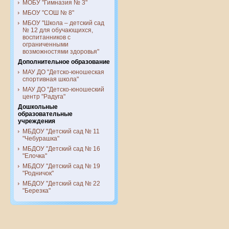
МОБУ "Гимназия № 3"
МБОУ "СОШ № 8"
МБОУ "Школа – детский сад
№ 12 для обучающихся,
воспитанников с
ограниченными
возможностями здоровья"
Дополнительное образование
МАУ ДО "Детско-юношеская
спортивная школа"
МАУ ДО "Детско-юношеский
центр "Радуга"
Дошкольные
образовательные
учреждения
МБДОУ "Детский сад № 11
"Чебурашка"
МБДОУ "Детский сад № 16
"Елочка"
МБДОУ "Детский сад № 19
"Родничок"
МБДОУ "Детский сад № 22
"Березка"