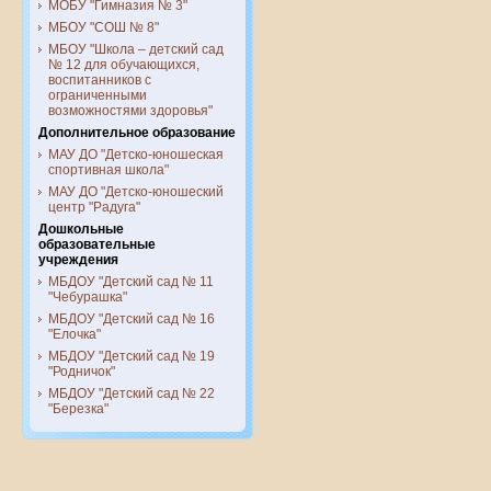
МОБУ "Гимназия № 3"
МБОУ "СОШ № 8"
МБОУ "Школа – детский сад
№ 12 для обучающихся,
воспитанников с
ограниченными
возможностями здоровья"
Дополнительное образование
МАУ ДО "Детско-юношеская
спортивная школа"
МАУ ДО "Детско-юношеский
центр "Радуга"
Дошкольные
образовательные
учреждения
МБДОУ "Детский сад № 11
"Чебурашка"
МБДОУ "Детский сад № 16
"Елочка"
МБДОУ "Детский сад № 19
"Родничок"
МБДОУ "Детский сад № 22
"Березка"