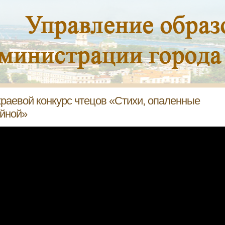
 краевой конкурс чтецов «Стихи, опаленные
йной»