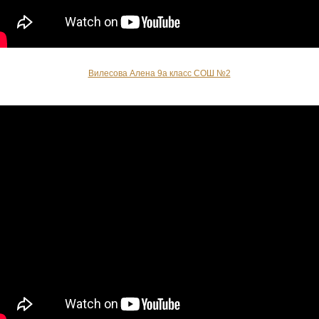
Вилесова Алена 9а класс СОШ №2