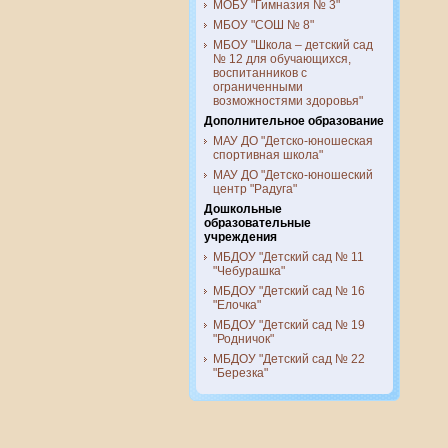
МОБУ "Гимназия № 3"
МБОУ "СОШ № 8"
МБОУ "Школа – детский сад
№ 12 для обучающихся,
воспитанников с
ограниченными
возможностями здоровья"
Дополнительное образование
МАУ ДО "Детско-юношеская
спортивная школа"
МАУ ДО "Детско-юношеский
центр "Радуга"
Дошкольные
образовательные
учреждения
МБДОУ "Детский сад № 11
"Чебурашка"
МБДОУ "Детский сад № 16
"Елочка"
МБДОУ "Детский сад № 19
"Родничок"
МБДОУ "Детский сад № 22
"Березка"