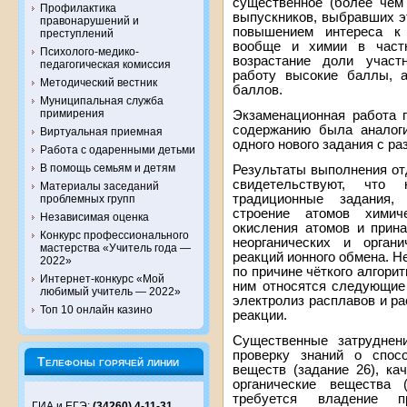
существенное (более чем
Профилактика
выпускников, выбравших э
правонарушений и
повышением интереса к 
преступлений
вообще и химии в част
Психолого-медико-
возрастание доли участ
педагогическая комиссия
работу высокие баллы, 
Методический вестник
баллов.
Муниципальная служба
примирения
Экзаменационная работа п
содержанию была аналоги
Виртуальная приемная
одного нового задания с р
Работа с одаренными детьми
В помощь семьям и детям
Результаты выполнения от
свидетельствуют, что
Материалы заседаний
традиционные задания,
проблемных групп
строение атомов химич
Независимая оценка
окисления атомов и прин
Конкурс профессионального
неорганических и орган
мастерства «Учитель года —
реакций ионного обмена. 
2022»
по причине чёткого алгорит
Интернет-конкурс «Мой
ним относятся следующие 
любимый учитель — 2022»
электролиз расплавов и р
Топ 10 онлайн казино
реакции.
Существенные затруднен
проверку знаний о спос
Телефоны горячей линии
веществ (задание 26), ка
органические вещества 
требуется владение пр
ГИА и ЕГЭ:
(34260) 4-11-31