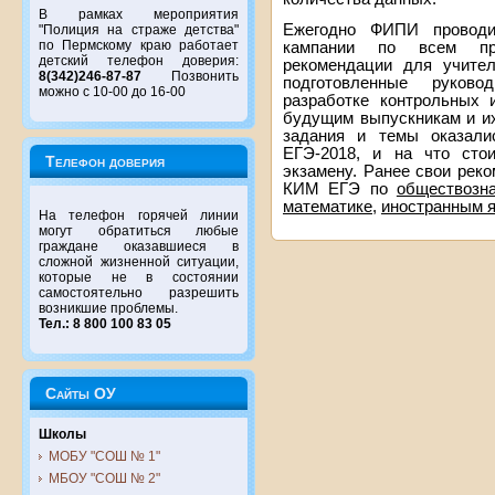
В рамках мероприятия
Ежегодно ФИПИ проводит
"Полиция на страже детства"
по Пермскому краю работает
кампании по всем пр
детский телефон доверия:
рекомендации для учител
8(342)246-87-87
Позвонить
подготовленные руков
можно с 10-00 до 16-00
разработке контрольных 
будущим выпускникам и их
задания и темы оказали
ЕГЭ-2018, и на что сто
Телефон доверия
экзамену. Ранее свои рек
КИМ ЕГЭ по
обществозн
математике
,
иностранным 
На телефон горячей линии
могут обратиться любые
граждане оказавшиеся в
сложной жизненной ситуации,
которые не в состоянии
самостоятельно разрешить
возникшие проблемы.
Тел.: 8 800 100 83 05
Сайты ОУ
Школы
МОБУ "СОШ № 1"
МБОУ "СОШ № 2"