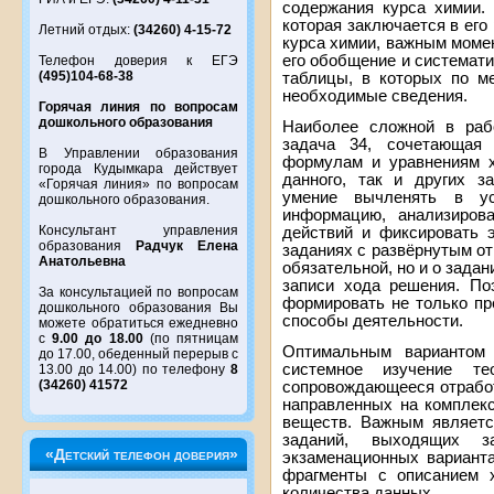
содержания курса химии.
которая заключается в его
Летний отдых:
(34260) 4-15-72
курса химии, важным момен
его обобщение и системати
Телефон доверия к ЕГЭ
(495)104-68-38
таблицы, в которых по м
необходимые сведения.
Горячая линия по вопросам
дошкольного образования
Наиболее сложной в раб
задача 34, сочетающая
В Управлении образования
формулам и уравнениям х
города Кудымкара действует
данного, так и других з
«Горячая линия» по вопросам
умение вычленять в у
дошкольного образования.
информацию, анализирова
Консультант управления
действий и фиксировать 
образования
Радчук Елена
заданиях с развёрнутым от
Анатольевна
обязательной, но и о задан
записи хода решения. По
За консультацией по вопросам
формировать не только пр
дошкольного образования Вы
способы деятельности.
можете обратиться ежедневно
с
9.00 до 18.00
(по пятницам
Оптимальным вариантом
до 17.00, обеденный перерыв с
системное изучение те
13.00 до 14.00) по телефону
8
(34260) 41572
сопровождающееся отработ
направленных на комплекс
веществ. Важным являетс
заданий, выходящих 
«Детский телефон доверия»
экзаменационных вариант
фрагменты с описанием 
количества данных.