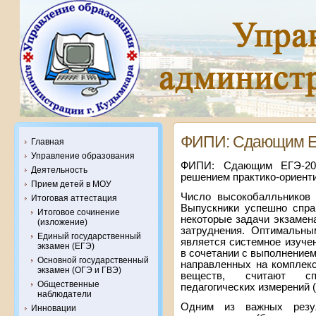
ФИПИ: Сдающим Е
Главная
Управление образования
ФИПИ: Сдающим ЕГЭ-201
Деятельность
решением практико-ориент
Прием детей в МОУ
Число высокобалльников 
Итоговая аттестация
Выпускники успешно спра
Итоговое сочинение
некоторые задачи экзаме
(изложение)
затруднения. Оптимальны
Единый государственный
является системное изуче
экзамен (ЕГЭ)
в сочетании с выполнением
Основной государственный
направленных на комплекс
экзамен (ОГЭ и ГВЭ)
веществ, считают сп
Общественные
педагогических измерений 
наблюдатели
Одним из важных резул
Инновации