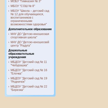
МОБУ "Гимназия № 3"
МБОУ "СОШ № 8"
МБОУ "Школа – детский сад
№ 12 для обучающихся,
воспитанников с
ограниченными
возможностями здоровья"
Дополнительное образование
МАУ ДО "Детско-юношеская
спортивная школа"
МАУ ДО "Детско-юношеский
центр "Радуга"
Дошкольные
образовательные
учреждения
МБДОУ "Детский сад № 11
"Чебурашка"
МБДОУ "Детский сад № 16
"Елочка"
МБДОУ "Детский сад № 19
"Родничок"
МБДОУ "Детский сад № 22
"Березка"