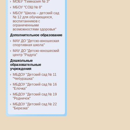
МОБУ "Гимназия № 3"
МБОУ "СОШ № 8"
МБОУ "Школа – детский сад
№ 12 для обучающихся,
воспитанников с
ограниченными
возможностями здоровья"
Дополнительное образование
МАУ ДО "Детско-юношеская
спортивная школа"
МАУ ДО "Детско-юношеский
центр "Радуга"
Дошкольные
образовательные
учреждения
МБДОУ "Детский сад № 11
"Чебурашка"
МБДОУ "Детский сад № 16
"Елочка"
МБДОУ "Детский сад № 19
"Родничок"
МБДОУ "Детский сад № 22
"Березка"