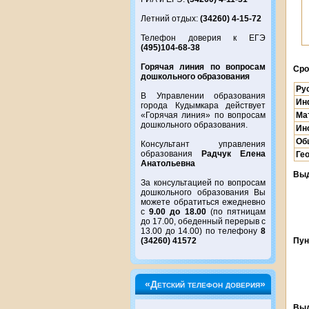
Летний отдых:
(34260) 4-15-72
Телефон доверия к ЕГЭ
(495)104-68-38
Горячая линия по вопросам
Сро
дошкольного образования
Ру
В Управлении образования
Ин
города Кудымкара действует
Ма
«Горячая линия» по вопросам
дошкольного образования.
Ин
Об
Консультант управления
образования
Радчук Елена
Ге
Анатольевна
Выд
За консультацией по вопросам
дошкольного образования Вы
можете обратиться ежедневно
с
9.00 до 18.00
(по пятницам
до 17.00, обеденный перерыв с
13.00 до 14.00) по телефону
8
(34260) 41572
Пун
«Детский телефон доверия»
Выд