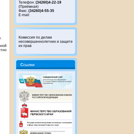
Телефон:
(34260)4-22-19
(Приёмная)
Факс:
(34260)4-55-35
E-mail:
Комиссия по делам
.
несовершеннолетних и защите
ьной
их прав
стно
Ссылки