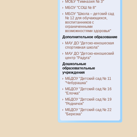
МОБУ "Гимназия № 3"
МБОУ "СОШ № 8"
МБОУ "Школа – детский сад
№ 12 для обучающихся,
воспитанников с
ограниченными
возможностями здоровья"
Дополнительное образование
МАУ ДО "Детско-юношеская
спортивная школа"
МАУ ДО "Детско-юношеский
центр "Радуга"
Дошкольные
образовательные
учреждения
МБДОУ "Детский сад № 11
"Чебурашка"
МБДОУ "Детский сад № 16
"Елочка"
МБДОУ "Детский сад № 19
"Родничок"
МБДОУ "Детский сад № 22
"Березка"