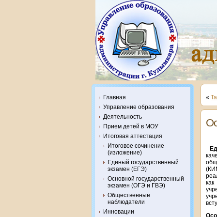
Главная
«
Та
Управление образования
Деятельность
Ос
Прием детей в МОУ
Итоговая аттестация
Итоговое сочинение
Ед
(изложение)
кач
общ
Единый государственный
(КИ
экзамен (ЕГЭ)
реа
Основной государственный
как
экзамен (ОГЭ и ГВЭ)
учр
Общественные
учр
наблюдатели
вст
Инновации
Осо