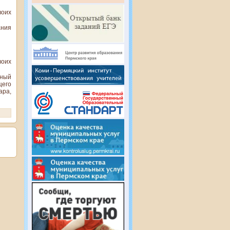
воих
ния
воих
ьный
щего
ара,