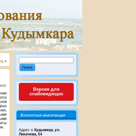
да
»
ания
Версия для
нки
слабовидящих
ого)
алов
орых
ния,
ными
Контактная информация
ными
аты
м.
Адрес:
г. Кудымкар, ул.
Лихачева, 54