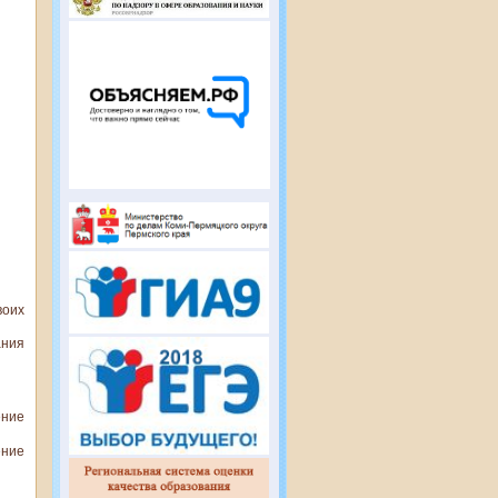
воих
ния
ение
ение