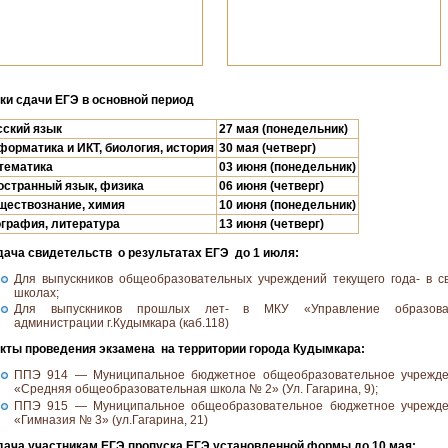
ки сдачи ЕГЭ в основной период
сский язык
27 мая (понедельник)
форматика и ИКТ, биология, история
30 мая (четверг)
тематика
03 июня (понедельник)
остранный язык, физика
06 июня (четверг)
ществознание, химия
10 июня (понедельник)
ография, литература
13 июня (четверг)
ача свидетельств о результатах ЕГЭ до 1 июля:
Для выпускников общеобразовательных учреждений текущего года- в с
школах;
Для выпускников прошлых лет- в МКУ «Управление образова
администрации г.Кудымкара (каб.118)
кты проведения экзамена на территории города Кудымкара:
ППЭ 914 — Муниципальное бюджетное общеобразовательное учрежд
«Средняя общеобразовательная школа № 2» (Ул. Гагарина, 9);
ППЭ 915 — Муниципальное общеобразовательное бюджетное учрежд
«Гимназия № 3» (ул.Гагарина, 21)
ача участникам ЕГЭ пропуска ЕГЭ установленной формы до 10 мая: