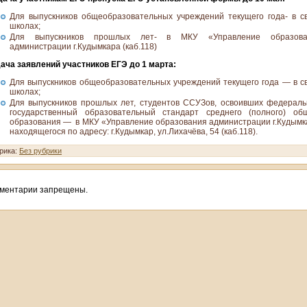
Для выпускников общеобразовательных учреждений текущего года- в с
школах;
Для выпускников прошлых лет- в МКУ «Управление образова
администрации г.Кудымкара (каб.118)
ача заявлений участников ЕГЭ до 1 марта:
Для выпускников общеобразовательных учреждений текущего года — в с
школах;
Для выпускников прошлых лет, студентов ССУЗов, освоивших федерал
государственный образовательный стандарт среднего (полного) об
образования — в МКУ «Управление образования администрации г.Кудымк
находящегося по адресу: г.Кудымкар, ул.Лихачёва, 54 (каб.118).
рика:
Без рубрики
ментарии запрещены.