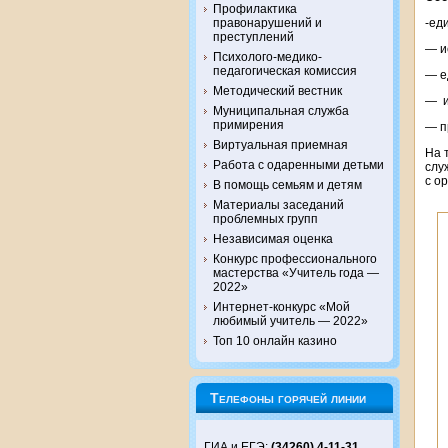
Профилактика
-ед
правонарушений и
преступлений
— и
Психолого-медико-
педагогическая комиссия
— е
Методический вестник
— и
Муниципальная служба
примирения
— п
Виртуальная приемная
На 
Работа с одаренными детьми
слу
с о
В помощь семьям и детям
Материалы заседаний
проблемных групп
Независимая оценка
Конкурс профессионального
мастерства «Учитель года —
2022»
Интернет-конкурс «Мой
любимый учитель — 2022»
Топ 10 онлайн казино
Телефоны горячей линии
ГИА и ЕГЭ:
(34260) 4-11-31