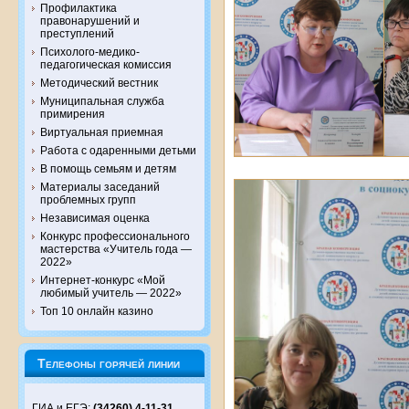
Профилактика
правонарушений и
преступлений
Психолого-медико-
педагогическая комиссия
Методический вестник
Муниципальная служба
примирения
Виртуальная приемная
Работа с одаренными детьми
В помощь семьям и детям
Материалы заседаний
проблемных групп
Независимая оценка
Конкурс профессионального
мастерства «Учитель года —
2022»
Интернет-конкурс «Мой
любимый учитель — 2022»
Топ 10 онлайн казино
Телефоны горячей линии
ГИА и ЕГЭ:
(34260) 4-11-31