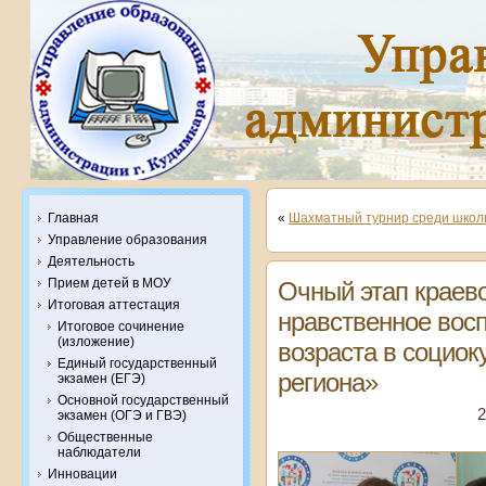
Главная
«
Шахматный турнир среди школ
Управление образования
Деятельность
Прием детей в МОУ
Очный этап краев
Итоговая аттестация
нравственное вос
Итоговое сочинение
(изложение)
возраста в социок
Единый государственный
региона»
экзамен (ЕГЭ)
Основной государственный
2
экзамен (ОГЭ и ГВЭ)
Общественные
наблюдатели
Инновации