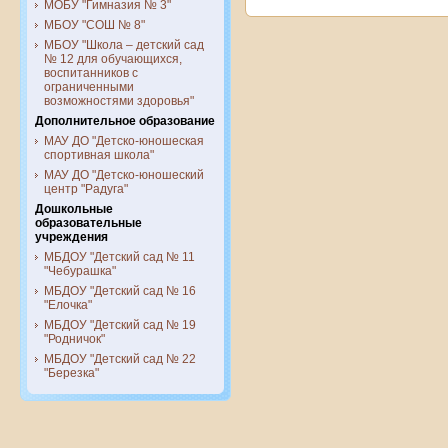
МОБУ "Гимназия № 3"
МБОУ "СОШ № 8"
МБОУ "Школа – детский сад
№ 12 для обучающихся,
воспитанников с
ограниченными
возможностями здоровья"
Дополнительное образование
МАУ ДО "Детско-юношеская
спортивная школа"
МАУ ДО "Детско-юношеский
центр "Радуга"
Дошкольные
образовательные
учреждения
МБДОУ "Детский сад № 11
"Чебурашка"
МБДОУ "Детский сад № 16
"Елочка"
МБДОУ "Детский сад № 19
"Родничок"
МБДОУ "Детский сад № 22
"Березка"