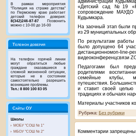
администрации Кудымка
В рамках мероприятия
«Детский сад №19 «Ро
"Полиция на страже детства"
сопровождение МАУДО «
по Пермскому краю работает
детский телефон доверия:
Кудымкара.
8(342)246-87-87
Позвонить
можно с 10-00 до 16-00
На заочный этап были п
из 29 муниципальных обр
По результатам работы
Телефон доверия
было допущено 64 учас
дистанционномon-li
видеоконференцсвязи Z
На телефон горячей линии
могут обратиться любые
Педагогами был пред
граждане оказавшиеся в
родителями воспитанн
сложной жизненной ситуации,
которые не в состоянии
семейные клубы, му
самостоятельно разрешить
путешествия. Большинст
возникшие проблемы.
и ставит своей целью 
Тел.: 8 800 100 83 05
традициях и обычаях нар
Материалы участников к
Сайты ОУ
Рубрика:
Без рубрики
Школы
МОБУ "СОШ № 1"
Комментарии запрещены
МБОУ "СОШ № 2"