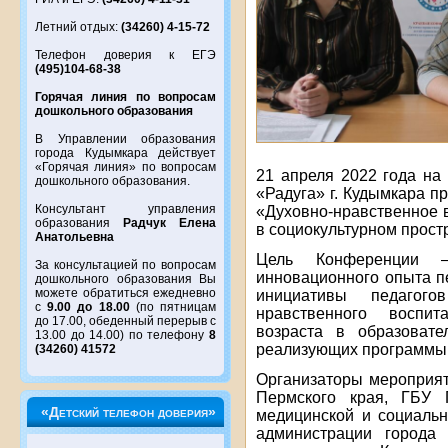
Летний отдых:
(34260) 4-15-72
Телефон доверия к ЕГЭ
(495)104-68-38
Горячая линия по вопросам
дошкольного образования
В Управлении образования
города Кудымкара действует
«Горячая линия» по вопросам
21 апреля 2022 года на
дошкольного образования.
«Радуга» г. Кудымкара 
Консультант управления
«Духовно-нравственное 
образования
Радчук Елена
в социокультурном прост
Анатольевна
Цель Конференции 
За консультацией по вопросам
инновационного опыта п
дошкольного образования Вы
можете обратиться ежедневно
инициативы педагог
с
9.00 до 18.00
(по пятницам
нравственного воспи
до 17.00, обеденный перерыв с
возраста в образовате
13.00 до 14.00) по телефону
8
реализующих программы 
(34260) 41572
Организаторы мероприят
Пермского края, ГБУ П
«Детский телефон доверия»
медицинской и социаль
администрации города 