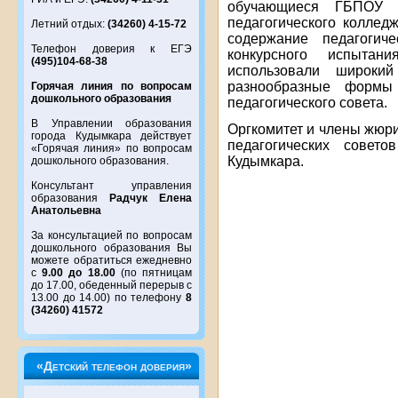
обучающиеся ГБПОУ «
педагогического коллед
Летний отдых:
(34260) 4-15-72
содержание педагогич
Телефон доверия к ЕГЭ
конкурсного испыта
(495)104-68-38
использовали широкий 
разнообразные формы
Горячая линия по вопросам
дошкольного образования
педагогического совета.
В Управлении образования
Оргкомитет и члены жюр
города Кудымкара действует
педагогических совет
«Горячая линия» по вопросам
Кудымкара.
дошкольного образования.
Консультант управления
образования
Радчук Елена
Анатольевна
За консультацией по вопросам
дошкольного образования Вы
можете обратиться ежедневно
с
9.00 до 18.00
(по пятницам
до 17.00, обеденный перерыв с
13.00 до 14.00) по телефону
8
(34260) 41572
«Детский телефон доверия»