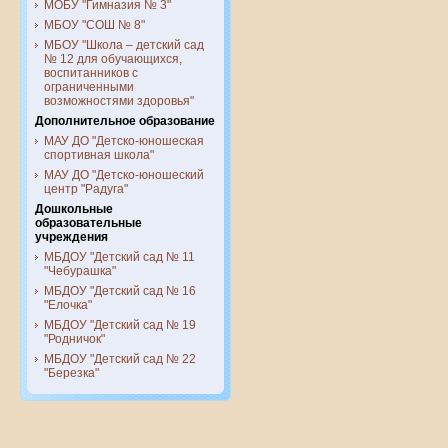
МОБУ "Гимназия № 3"
МБОУ "СОШ № 8"
МБОУ "Школа – детский сад
№ 12 для обучающихся,
воспитанников с
ограниченными
возможностями здоровья"
Дополнительное образование
МАУ ДО "Детско-юношеская
спортивная школа"
МАУ ДО "Детско-юношеский
центр "Радуга"
Дошкольные
образовательные
учреждения
МБДОУ "Детский сад № 11
"Чебурашка"
МБДОУ "Детский сад № 16
"Елочка"
МБДОУ "Детский сад № 19
"Родничок"
МБДОУ "Детский сад № 22
"Березка"