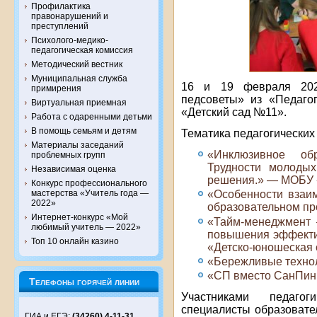
Профилактика
правонарушений и
преступлений
Психолого-медико-
педагогическая комиссия
Методический вестник
Муниципальная служба
16 и 19 февраля 2021
примирения
педсоветы» из «Педаго
Виртуальная приемная
«Детский сад №11».
Работа с одаренными детьми
В помощь семьям и детям
Тематика педагогических 
Материалы заседаний
«Инклюзивное об
проблемных групп
Трудности молоды
Независимая оценка
решения.» — МОБ
Конкурс профессионального
мастерства «Учитель года —
«Особенности взаи
2022»
образовательном 
Интернет-конкурс «Мой
«Тайм-менеджмент 
любимый учитель — 2022»
повышения эффекти
Топ 10 онлайн казино
«Детско-юношеская
«Бережливые техно
«СП вместо СанПин
Телефоны горячей линии
Участниками педаго
специалисты образовате
ГИА и ЕГЭ:
(34260) 4-11-31