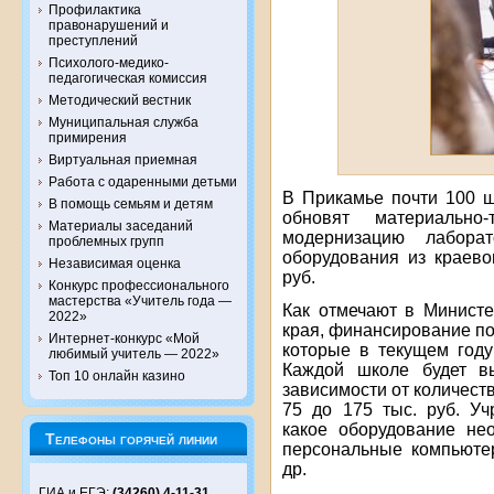
Профилактика
правонарушений и
преступлений
Психолого-медико-
педагогическая комиссия
Методический вестник
Муниципальная служба
примирения
Виртуальная приемная
Работа с одаренными детьми
В Прикамье почти 100 ш
В помощь семьям и детям
обновят материально
Материалы заседаний
модернизацию лаборат
проблемных групп
оборудования из краев
Независимая оценка
руб.
Конкурс профессионального
мастерства «Учитель года —
​Как отмечают в Минист
2022»
края, финансирование по
Интернет-конкурс «Мой
которые в текущем году
любимый учитель — 2022»
Каждой школе будет в
Топ 10 онлайн казино
зависимости от количеств
75 до 175 тыс. руб. Уч
какое оборудование не
Телефоны горячей линии
персональные компьютер
др.
ГИА и ЕГЭ:
(34260) 4-11-31