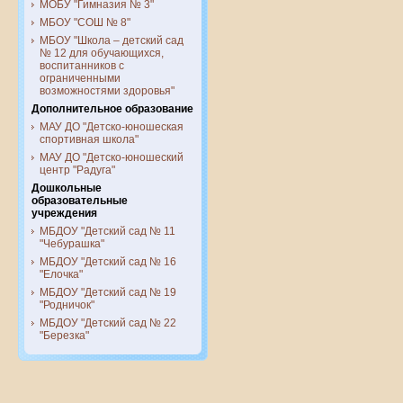
МОБУ "Гимназия № 3"
МБОУ "СОШ № 8"
МБОУ "Школа – детский сад
№ 12 для обучающихся,
воспитанников с
ограниченными
возможностями здоровья"
Дополнительное образование
МАУ ДО "Детско-юношеская
спортивная школа"
МАУ ДО "Детско-юношеский
центр "Радуга"
Дошкольные
образовательные
учреждения
МБДОУ "Детский сад № 11
"Чебурашка"
МБДОУ "Детский сад № 16
"Елочка"
МБДОУ "Детский сад № 19
"Родничок"
МБДОУ "Детский сад № 22
"Березка"