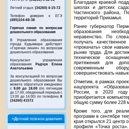
Благодаря краевой подд
школах и детских садах
Летний отдых:
(34260) 4-15-72
Частинского района, П
Телефон доверия к ЕГЭ
территорий Прикамья.
(495)104-68-38
Ранее губернатор Перм
Горячая линия по вопросам
образования необхо
дошкольного образования
неравенство. По слов
В Управлении образования
получать качественное
города Кудымкара действует
«прокачать» свои навык
«Горячая линия» по вопросам
рынке труда. Для дости
дошкольного образования.
техническое оснащен
Консультант управления
притяжения для допо
образования
Радчук Елена
современным обору
Анатольевна
совершенствовать навыки
За консультацией по вопросам
дошкольного образования Вы
Отметим, в рамках прое
можете обратиться ежедневно
нацпроекта «Образова
с
9.00 до 18.00
(по пятницам
России, в 2020 год
до 17.00, обеденный перерыв с
13.00 до 14.00) по телефону
8
приобретается компьюте
(34260) 41572
общую сумму более 228 м
Кроме того, для реали
программ в сентябре тек
«Детский телефон доверия»
края открылся 21 центр 
профиля «Точка роста»