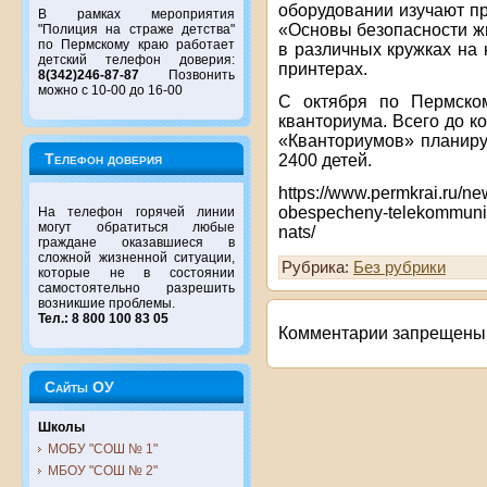
оборудовании изучают п
В рамках мероприятия
«Основы безопасности ж
"Полиция на страже детства"
по Пермскому краю работает
в различных кружках на
детский телефон доверия:
принтерах.
8(342)246-87-87
Позвонить
можно с 10-00 до 16-00
С октября по Пермско
кванториума. Всего до 
«Кванториумов» планиру
Телефон доверия
2400 детей.
https://www.permkrai.ru/n
obespecheny-telekommunika
На телефон горячей линии
могут обратиться любые
nats/
граждане оказавшиеся в
сложной жизненной ситуации,
Рубрика:
Без рубрики
которые не в состоянии
самостоятельно разрешить
возникшие проблемы.
Тел.: 8 800 100 83 05
Комментарии запрещены
Сайты ОУ
Школы
МОБУ "СОШ № 1"
МБОУ "СОШ № 2"