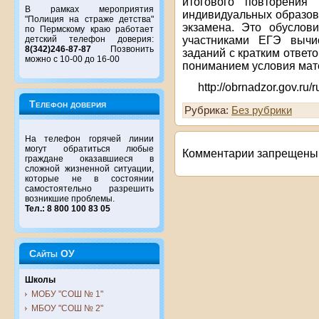
итогового повторения
В рамках мероприятия
индивидуальных образов
"Полиция на страже детства"
экзамена. Это обуслов
по Пермскому краю работает
участниками ЕГЭ вычи
детский телефон доверия:
8(342)246-87-87
Позвонить
заданий с кратким ответ
можно с 10-00 до 16-00
пониманием условия мат
http://obrnadzor.gov.ru
Телефон доверия
Рубрика:
Без рубрики
На телефон горячей линии
могут обратиться любые
Комментарии запрещены
граждане оказавшиеся в
сложной жизненной ситуации,
которые не в состоянии
самостоятельно разрешить
возникшие проблемы.
Тел.: 8 800 100 83 05
Сайты ОУ
Школы
МОБУ "СОШ № 1"
МБОУ "СОШ № 2"