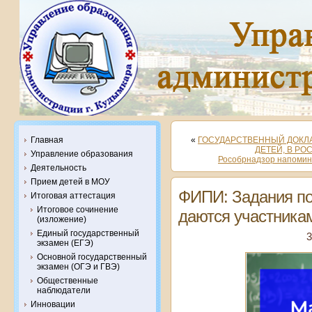
Главная
«
ГОСУДАРСТВЕННЫЙ ДОКЛ
ДЕТЕЙ, В РО
Управление образования
Рособрнадзор напомина
Деятельность
Прием детей в МОУ
ФИПИ: Задания по 
Итоговая аттестация
Итоговое сочинение
даются участника
(изложение)
Единый государственный
3
экзамен (ЕГЭ)
Основной государственный
экзамен (ОГЭ и ГВЭ)
Общественные
наблюдатели
Инновации