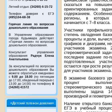
финансовой грамотност
сказаться на повышен
Летний отдых:
(34260) 4-15-72
ориентированных зада
содержанием. Особенно
Телефон доверия к ЕГЭ
(495)104-68-38
регионы, в которых 
начинается с 7–8 класса.
Горячая линия по вопросам
дошкольного образования
Участники профильног
степень овладения баз
В Управлении образования
города Кудымкара действует
проценты и доли, вычисл
«Горячая линия» по вопросам
графиков и диаграмм, н
дошкольного образования.
участников экзамена
стереометрической задач
Консультант управления
образования
Радчук Елена
последнее задание по-
Анатольевна
подготовленных учас
остаются при росте рез
За консультацией по вопросам
дошкольного образования Вы
для участников экзамена.
можете обратиться ежедневно
с
9.00 до 18.00
(по пятницам
В экзамене базового ур
до 17.00, обеденный перерыв с
процент выполнени
13.00 до 14.00) по телефону
8
стереометрического з
(34260) 41572
выполнены задача 1
производной и геометриче
«Детский телефон доверия»
Наличие открытого банк
ЕГЭ в учебный процес