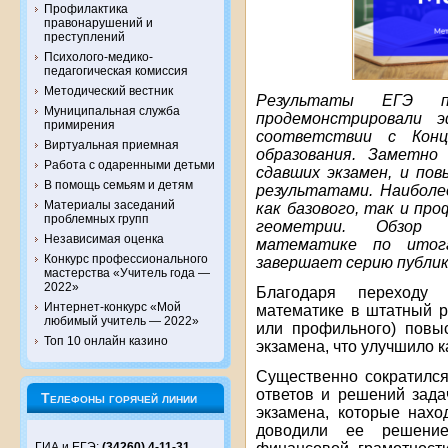
Профилактика
правонарушений и
преступлений
Психолого-медико-
педагогическая комиссия
Методический вестник
Результаты ЕГЭ 
Муниципальная служба
продемонстрировали 
примирения
соответствии с Конц
Виртуальная приемная
образования. Заметно 
Работа с одаренными детьми
сдавших экзамен, и пов
В помощь семьям и детям
результатами. Наиболе
Материалы заседаний
как базового, так и пр
проблемных групп
геометрии. Обзор 
Независимая оценка
математике по итога
Конкурс профессионального
завершает серию публи
мастерства «Учитель года —
2022»
Благодаря переходу
Интернет-конкурс «Мой
математике в штатный р
любимый учитель — 2022»
или профильного) повы
Топ 10 онлайн казино
экзамена, что улучшило к
Существенно сократился
ответов и решений зада
Телефоны горячей линии
экзамена, которые нахо
доводили ее решение
ГИА и ЕГЭ:
(34260) 4-11-31