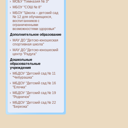
МОБУ "Гимназия № 3"
МБОУ "СОШ № 8"
МБОУ "Школа – детский сад
№ 12 для обучающихся,
воспитанников с
ограниченными
возможностями здоровья"
Дополнительное образование
МАУ ДО "Детско-юношеская
спортивная школа"
МАУ ДО "Детско-юношеский
центр "Радуга"
Дошкольные
образовательные
учреждения
МБДОУ "Детский сад № 11
"Чебурашка"
МБДОУ "Детский сад № 16
"Елочка"
МБДОУ "Детский сад № 19
"Родничок"
МБДОУ "Детский сад № 22
"Березка"