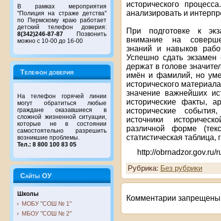
исторического процесса
В рамках мероприятия
анализировать и интерп
"Полиция на страже детства"
по Пермскому краю работает
детский телефон доверия:
При подготовке к экз
8(342)246-87-87
Позвонить
внимание на совершен
можно с 10-00 до 16-00
знаний и навыков рабо
Успешно сдать экзамен 
держат в голове значител
Телефон доверия
имён и фамилий, но уме
исторического материала
значение важнейших ист
На телефон горячей линии
исторические факты, а
могут обратиться любые
исторические события,
граждане оказавшиеся в
сложной жизненной ситуации,
источники историчес
которые не в состоянии
различной форме (текс
самостоятельно разрешить
статистическая таблица, 
возникшие проблемы.
Тел.: 8 800 100 83 05
http://obrnadzor.gov.ru
Рубрика:
Без рубрики
Сайты ОУ
Школы
Комментарии запрещены
МОБУ "СОШ № 1"
МБОУ "СОШ № 2"