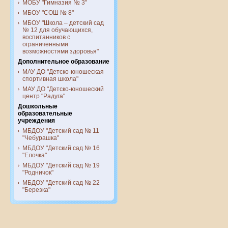
МОБУ "Гимназия № 3"
МБОУ "СОШ № 8"
МБОУ "Школа – детский сад
№ 12 для обучающихся,
воспитанников с
ограниченными
возможностями здоровья"
Дополнительное образование
МАУ ДО "Детско-юношеская
спортивная школа"
МАУ ДО "Детско-юношеский
центр "Радуга"
Дошкольные
образовательные
учреждения
МБДОУ "Детский сад № 11
"Чебурашка"
МБДОУ "Детский сад № 16
"Елочка"
МБДОУ "Детский сад № 19
"Родничок"
МБДОУ "Детский сад № 22
"Березка"