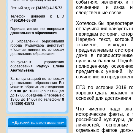
событиях, явлениях и 
сочинении, и из-за н
Летний отдых:
(34260) 4-15-72
следственные связи.
Телефон доверия к ЕГЭ
(495)104-68-38
Хотелось бы предостере
от заучивания наизусть
Горячая линия по вопросам
дошкольного образования
периодам истории, кото
Нередко текст, которы
В Управлении образования
экзамене, исходно 
города Кудымкара действует
предъявляемым к истори
«Горячая линия» по вопросам
дошкольного образования.
даже в первоисточнике
нулевым баллом. Подобн
Консультант управления
полноценному освоению
образования
Радчук Елена
Анатольевна
предметных умений. Ну
сочинение по предложенн
За консультацией по вопросам
дошкольного образования Вы
ЕГЭ по истории 2019 го
можете обратиться ежедневно
с
9.00 до 18.00
(по пятницам
хорошо сдать экзамен, 
до 17.00, обеденный перерыв с
основой для достижения 
13.00 до 14.00) по телефону
8
(34260) 41572
Что именно надо зна
исторические факты, в 
российской культуры, д
«Детский телефон доверия»
личностей, основные
отдельных фактов долж