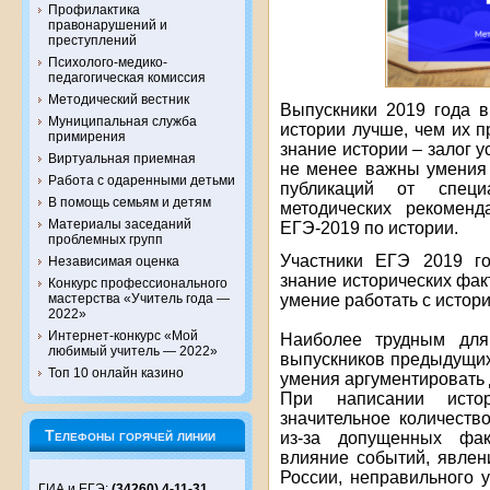
Профилактика
правонарушений и
преступлений
Психолого-медико-
педагогическая комиссия
Методический вестник
Выпускники 2019 года 
Муниципальная служба
истории лучше, чем их 
примирения
знание истории – залог у
Виртуальная приемная
не менее важны умения 
Работа с одаренными детьми
публикаций от спец
В помощь семьям и детям
методических рекоменд
Материалы заседаний
ЕГЭ-2019 по истории.
проблемных групп
Участники ЕГЭ 2019 г
Независимая оценка
знание исторических факт
Конкурс профессионального
умение работать с истор
мастерства «Учитель года —
2022»
Интернет-конкурс «Мой
Наиболее трудным для
любимый учитель — 2022»
выпускников предыдущих 
Топ 10 онлайн казино
умения аргументировать 
При написании истор
значительное количеств
Телефоны горячей линии
из-за допущенных фак
влияние событий, явлен
России, неправильного 
ГИА и ЕГЭ:
(34260) 4-11-31