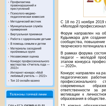
Профилактика
правонарушений и
преступлений
Психолого-медико-
педагогическая комиссия
С 18 по 21 ноября 2019
Методический вестник
«Молодой профессионал 
Муниципальная служба
примирения
Форум направлен на об
Виртуальная приемная
Кудымкара для создания
Работа с одаренными детьми
сообщества, повышение 
В помощь семьям и детям
творческого потенциала 
Материалы заседаний
проблемных групп
В рамках форума состо
Независимая оценка
педагог – молодой про
этапом конкурса профес
Конкурс профессионального
мастерства «Учитель года —
— 2020».
2022»
Конкурс направлен на р
Интернет-конкурс «Мой
любимый учитель — 2022»
педагогических работн
Топ 10 онлайн казино
профессионального 
современных образо
ответственности за р
мотивации к личностно
Телефоны горячей линии
образования в обществе.
13 команд образовател
ГИА и ЕГЭ:
(34260) 4-11-31