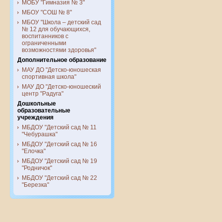
МОБУ "Гимназия № 3"
МБОУ "СОШ № 8"
МБОУ "Школа – детский сад
№ 12 для обучающихся,
воспитанников с
ограниченными
возможностями здоровья"
Дополнительное образование
МАУ ДО "Детско-юношеская
спортивная школа"
МАУ ДО "Детско-юношеский
центр "Радуга"
Дошкольные
образовательные
учреждения
МБДОУ "Детский сад № 11
"Чебурашка"
МБДОУ "Детский сад № 16
"Елочка"
МБДОУ "Детский сад № 19
"Родничок"
МБДОУ "Детский сад № 22
"Березка"