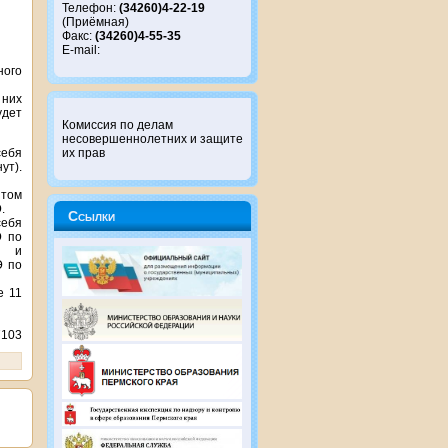
Телефон:
(34260)4-22-19
(Приёмная)
Факс:
(34260)4-55-35
E-mail:
ного
 них
удет
Комиссия по делам
несовершеннолетних и защите
себя
их прав
т).
 том
.
Ссылки
себя
Э по
м и
Э по
е 11
7103