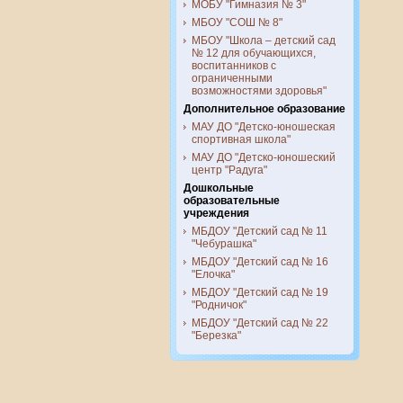
МОБУ "Гимназия № 3"
МБОУ "СОШ № 8"
МБОУ "Школа – детский сад
№ 12 для обучающихся,
воспитанников с
ограниченными
возможностями здоровья"
Дополнительное образование
МАУ ДО "Детско-юношеская
спортивная школа"
МАУ ДО "Детско-юношеский
центр "Радуга"
Дошкольные
образовательные
учреждения
МБДОУ "Детский сад № 11
"Чебурашка"
МБДОУ "Детский сад № 16
"Елочка"
МБДОУ "Детский сад № 19
"Родничок"
МБДОУ "Детский сад № 22
"Березка"