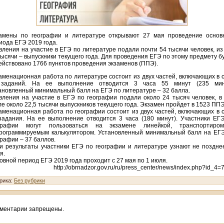
амены по географии и литературе открывают 27 мая проведение основ
иода ЕГЭ 2019 года.
вления на участие в ЕГЭ по литературе подали почти 54 тысячи человек, из
тысячи – выпускники текущего года. Для проведения ЕГЭ по этому предмету б
ействовано 1766 пунктов проведения экзаменов (ППЭ).
аменационная работа по литературе состоит из двух частей, включающих в 
заданий. На ее выполнение отводится 3 часа 55 минут (235 мину
ановленный минимальный балл на ЕГЭ по литературе – 32 балла.
вления на участие в ЕГЭ по географии подали около 24 тысяч человек, в
ле около 22,5 тысячи выпускников текущего года. Экзамен пройдет в 1523 ППЭ
аменационная работа по географии состоит из двух частей, включающих в 
задания. На ее выполнение отводится 3 часа (180 минут). Участники ЕГ
графии могут пользоваться на экзамене линейкой, транспортиро
рограммируемым калькулятором. Установленный минимальный балл на ЕГ
графии – 37 баллов.
и результаты участники ЕГЭ по географии и литературе узнают не поздне
я.
овной период ЕГЭ 2019 года проходит с 27 мая по 1 июля.
http://obrnadzor.gov.ru/ru/press_center/news/index.php?id_4=
рика:
Без рубрики
ментарии запрещены.