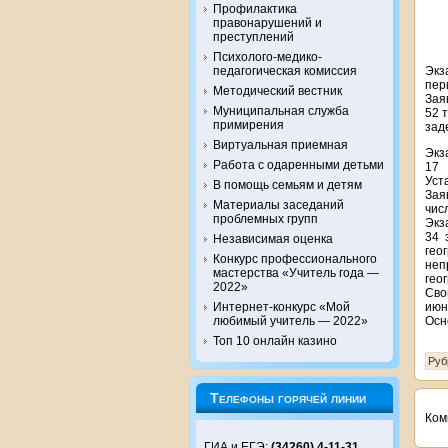
Профилактика
правонарушений и
преступлений
Психолого-медико-
Экз
педагогическая комиссия
пер
Методический вестник
Зая
Муниципальная служба
52 
примирения
зад
Виртуальная приемная
Экз
Работа с одаренными детьми
17 
Уст
В помощь семьям и детям
Зая
Материалы заседаний
чис
проблемных групп
Экз
34 
Независимая оценка
гео
Конкурс профессионального
неп
мастерства «Учитель года —
гео
2022»
Сво
июн
Интернет-конкурс «Мой
Осн
любимый учитель — 2022»
Топ 10 онлайн казино
Руб
Телефоны горячей линии
Ком
ГИА и ЕГЭ:
(34260) 4-11-31