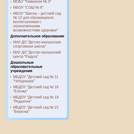
МОБУ "Гимназия № 3"
МБОУ "СОШ № 8"
МБОУ "Школа – детский сад
№ 12 для обучающихся,
воспитанников с
ограниченными
возможностями здоровья"
Дополнительное образование
МАУ ДО "Детско-юношеская
спортивная школа"
МАУ ДО "Детско-юношеский
центр "Радуга"
Дошкольные
образовательные
учреждения
МБДОУ "Детский сад № 11
"Чебурашка"
МБДОУ "Детский сад № 16
"Елочка"
МБДОУ "Детский сад № 19
"Родничок"
МБДОУ "Детский сад № 22
"Березка"