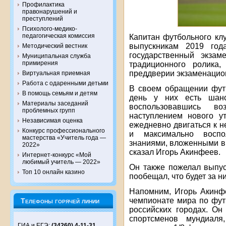
Профилактика
правонарушений и
преступлений
Психолого-медико-
педагогическая комиссия
Капитан футбольного кл
выпускникам 2019 год
Методический вестник
государственный экзам
Муниципальная служба
примирения
традиционного ролика,
преддверии экзаменацио
Виртуальная приемная
Работа с одаренными детьми
В своем обращении фут
В помощь семьям и детям
день у них есть шан
Материалы заседаний
воспользовавшись в
проблемных групп
наступлением нового у
Независимая оценка
ежедневно двигаться к н
Конкурс профессионального
и максимально воспо
мастерства «Учитель года —
знаниями, вложенными в
2022»
сказал Игорь Акинфеев.
Интернет-конкурс «Мой
любимый учитель — 2022»
Он также пожелал выпус
Топ 10 онлайн казино
пообещал, что будет за ни
Напомним, Игорь Акинф
чемпионате мира по фут
Телефоны горячей линии
российских городах. О
спортсменов мундиаля
ГИА и ЕГЭ:
(34260) 4-11-31