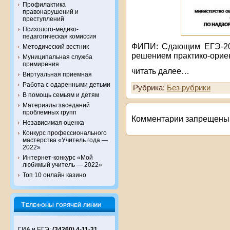
Профилактика
правонарушений и
преступлений
Психолого-медико-
педагогическая комиссия
ФИПИ: Сдающим ЕГЭ-201
Методический вестник
решением практико-орие
Муниципальная служба
примирения
читать далее…
Виртуальная приемная
Работа с одаренными детьми
Рубрика:
Без рубрики
В помощь семьям и детям
Материалы заседаний
проблемных групп
Комментарии запрещены
Независимая оценка
Конкурс профессионального
мастерства «Учитель года —
2022»
Интернет-конкурс «Мой
любимый учитель — 2022»
Топ 10 онлайн казино
Телефоны горячей линии
ГИА и ЕГЭ:
(34260) 4-11-31