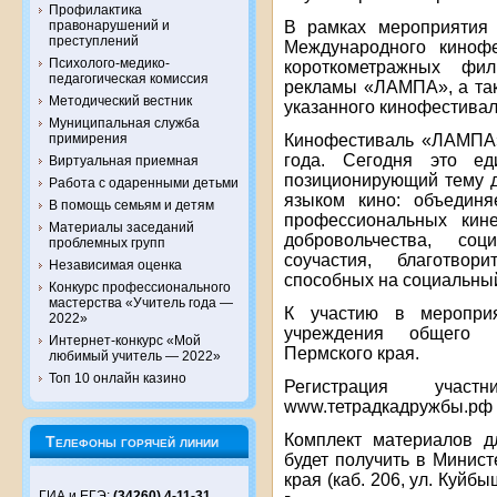
Профилактика
В рамках мероприятия 
правонарушений и
преступлений
Международного кинофе
Психолого-медико-
короткометражных фи
педагогическая комиссия
рекламы «ЛАМПА», а так
Методический вестник
указанного кинофестивал
Муниципальная служба
Кинофестиваль «ЛАМПА»
примирения
года. Сегодня это ед
Виртуальная приемная
позиционирующий тему д
Работа с одаренными детьми
языком кино: объединя
В помощь семьям и детям
профессиональных кине
Материалы заседаний
добровольчества, соц
проблемных групп
соучастия, благотвор
Независимая оценка
способных на социальный
Конкурс профессионального
мастерства «Учитель года —
К участию в мероприя
2022»
учреждения общего и
Интернет-конкурс «Мой
Пермского края.
любимый учитель — 2022»
Топ 10 онлайн казино
Регистрация учас
www.тетрадкадружбы.рф
Комплект материалов д
Телефоны горячей линии
будет получить в Минис
края (каб. 206, ул. Куйб
ГИА и ЕГЭ:
(34260) 4-11-31