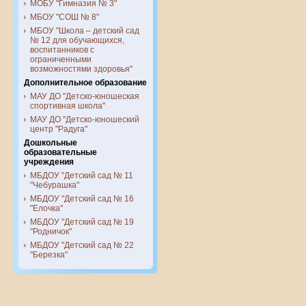
МОБУ "Гимназия № 3"
МБОУ "СОШ № 8"
МБОУ "Школа – детский сад
№ 12 для обучающихся,
воспитанников с
ограниченными
возможностями здоровья"
Дополнительное образование
МАУ ДО "Детско-юношеская
спортивная школа"
МАУ ДО "Детско-юношеский
центр "Радуга"
Дошкольные
образовательные
учреждения
МБДОУ "Детский сад № 11
"Чебурашка"
МБДОУ "Детский сад № 16
"Елочка"
МБДОУ "Детский сад № 19
"Родничок"
МБДОУ "Детский сад № 22
"Березка"