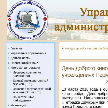
Главная
«
Конкурс дизайн – проектов бл
Управление образования
Деятельность
Прием детей в МОУ
День доброго кино
Итоговая аттестация
Итоговое сочинение
учреждениях Перм
(изложение)
Единый государственный
2
экзамен (ЕГЭ)
13 марта 2018 года в о
Основной государственный
экзамен (ОГЭ и ГВЭ)
края пройдет День добр
Общественные
выступают Национальна
наблюдатели
«Тетрадка Дружбы» при 
Инновации
науки Пермского края.