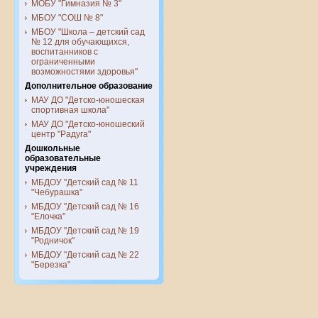
МОБУ "Гимназия № 3"
МБОУ "СОШ № 8"
МБОУ "Школа – детский сад
№ 12 для обучающихся,
воспитанников с
ограниченными
возможностями здоровья"
Дополнительное образование
МАУ ДО "Детско-юношеская
спортивная школа"
МАУ ДО "Детско-юношеский
центр "Радуга"
Дошкольные
образовательные
учреждения
МБДОУ "Детский сад № 11
"Чебурашка"
МБДОУ "Детский сад № 16
"Елочка"
МБДОУ "Детский сад № 19
"Родничок"
МБДОУ "Детский сад № 22
"Березка"