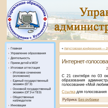
Главная
«
Августовская конференция — 2
Управление образования
Деятельность
Интернет-голосов
Прием детей в МОУ
Итоговая аттестация
2
Итоговое сочинение
С 21 сентября по 03 ок
(изложение)
образования администр
Единый государственный
голосование «Мой любим
экзамен (ЕГЭ)
Основной государственный
Ссылка
для голосования
экзамен (ОГЭ и ГВЭ)
Общественные
Рубрика:
Без рубрики
наблюдатели
Инновации