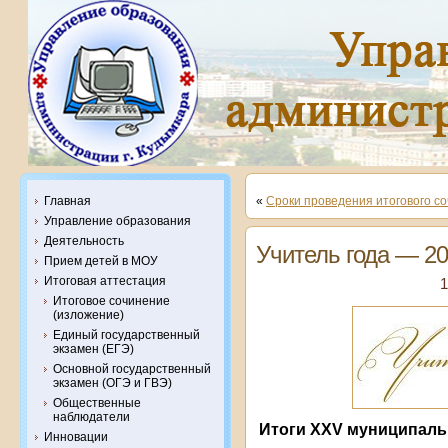
Главная
«
Сроки проведения итогового с
Управление образования
Деятельность
Учитель года — 2
Прием детей в МОУ
Итоговая аттестация
1
Итоговое сочинение
(изложение)
Единый государственный
экзамен (ЕГЭ)
Основной государственный
экзамен (ОГЭ и ГВЭ)
Общественные
наблюдатели
Итоги
XXV
муниципальн
Инновации