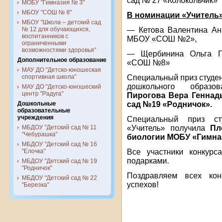
сад № 27 «Колокольчик»
МОБУ "Гимназия № 3"
МБОУ "СОШ № 8"
В номинации «Учитель»
МБОУ "Школа – детский сад
— Кетова Валентина Ана
№ 12 для обучающихся,
воспитанников с
МБОУ «СОШ №2»,
ограниченными
возможностями здоровья"
— Щербинина Ольга Ге
Дополнительное образование
«СОШ №8»
МАУ ДО "Детско-юношеская
Специальный приз студе
спортивная школа"
дошкольного образов
МАУ ДО "Детско-юношеский
центр "Радуга"
Пирогова Вера Геннад
сад №19 «Родничок».
Дошкольные
образовательные
учреждения
Специальный приз ст
«Учитель» получила
Пл
МБДОУ "Детский сад № 11
"Чебурашка"
биологии МОБУ «Гимна
МБДОУ "Детский сад № 16
Все участники конкур
"Елочка"
подарками.
МБДОУ "Детский сад № 19
"Родничок"
Поздравляем всех ко
МБДОУ "Детский сад № 22
успехов!
"Березка"