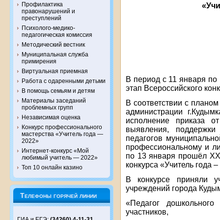
Профилактика
«Учи
правонарушений и
преступлений
Психолого-медико-
педагогическая комиссия
Методический вестник
Муниципальная служба
примирения
Виртуальная приемная
В период с 11 января п
Работа с одаренными детьми
этап Всероссийского конк
В помощь семьям и детям
Материалы заседаний
В соответствии с плано
проблемных групп
администрации г.Кудым
Независимая оценка
исполнение приказа 
Конкурс профессионального
выявления, поддержки 
мастерства «Учитель года —
педагогов муниципально
2022»
профессиональному и ли
Интернет-конкурс «Мой
по 13 января прошёл XX
любимый учитель — 2022»
конкурса «Учитель года –
Топ 10 онлайн казино
В конкурсе приняли уч
учреждений города Кудым
Телефоны горячей линии
«Педагог дошкольного
участников,
ГИА и ЕГЭ:
(34260) 4-11-31