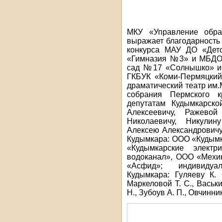
МКУ «Управление образ
выражает благодарность 
конкурса МАУ ДО «Детс
«Гимназия №3» и МБДОУ
сад №17 «Солнышко» и
ГКБУК «Коми-Пермяцкий
драматический театр им.
собрания Пермского к
депутатам Кудымкарско
Алексеевичу, Ражево
Николаевичу, Никулин
Алексею Александровичу
Кудымкара: ООО «Кудымк
«Кудымкарские электр
водоканал», ООО «Мехи
«Асфид»; индивидуа
Кудымкара: Гуляеву К. 
Маркеловой Т. С., Васьки
Н., Зубоув А. П., Овчинни