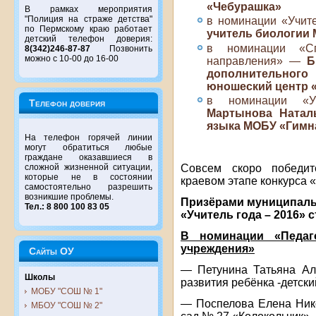
«Чебурашка»
В рамках мероприятия
"Полиция на страже детства"
в номинации «Учи
по Пермскому краю работает
учитель биологии
детский телефон доверия:
в номинации «Спе
8(342)246-87-87
Позвонить
можно с 10-00 до 16-00
направления» —
Б
дополнительног
юношеский центр 
в номинации «Уч
Телефон доверия
Мартынова Наталь
языка МОБУ «Гимн
На телефон горячей линии
могут обратиться любые
граждане оказавшиеся в
Совсем скоро победит
сложной жизненной ситуации,
которые не в состоянии
краевом этапе конкурса «
самостоятельно разрешить
возникшие проблемы.
Призёрами муниципальн
Тел.: 8 800 100 83 05
«Учитель года – 2016» с
В номинации «Педаго
учреждения»
Сайты ОУ
— Петунина Татьяна Ал
Школы
развития ребёнка -детск
МОБУ "СОШ № 1"
— Поспелова Елена Ник
МБОУ "СОШ № 2"