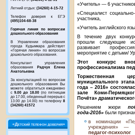
«Учитель» — 6 участнико
Летний отдых:
(34260) 4-15-72
«Специалист социально
Телефон доверия к ЕГЭ
участника,
(495)104-68-38
«Учитель английского яз
Горячая линия по вопросам
дошкольного образования
В течение двух конкур
прошли следующие ис
В Управлении образования
города Кудымкара действует
развивает профессия
«Горячая линия» по вопросам
мероприятие с детьми/ Ур
дошкольного образования.
Этот конкурс вно
Консультант управления
профессионализма пед
образования
Радчук Елена
Анатольевна
Торжественная ц
За консультацией по вопросам
муниципального этапа
дошкольного образования Вы
года – 2016» состояла
можете обратиться ежедневно
зале
Коми-Пермяцко
с
9.00 до 18.00
(по пятницам
до 17.00, обеденный перерыв с
Почёта» драматического
13.00 до 14.00) по телефону
8
(34260) 41572
Решением жюри
по
года-2016»
были призна
в номинации «Пед
«Детский телефон доверия»
учреждения» —
педагог-психо