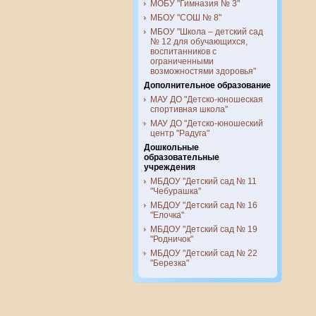
МОБУ "Гимназия № 3"
МБОУ "СОШ № 8"
МБОУ "Школа – детский сад
№ 12 для обучающихся,
воспитанников с
ограниченными
возможностями здоровья"
Дополнительное образование
МАУ ДО "Детско-юношеская
спортивная школа"
МАУ ДО "Детско-юношеский
центр "Радуга"
Дошкольные
образовательные
учреждения
МБДОУ "Детский сад № 11
"Чебурашка"
МБДОУ "Детский сад № 16
"Елочка"
МБДОУ "Детский сад № 19
"Родничок"
МБДОУ "Детский сад № 22
"Березка"