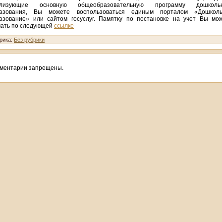
ализующие основную общеобразовательную программу дошкольн
азования, Вы можете воспользоваться единым порталом «Дошколь
азование» или сайтом госуслуг. Памятку по постановке на учет Вы мо
чать по следующей
ссылке
рика:
Без рубрики
ментарии запрещены.