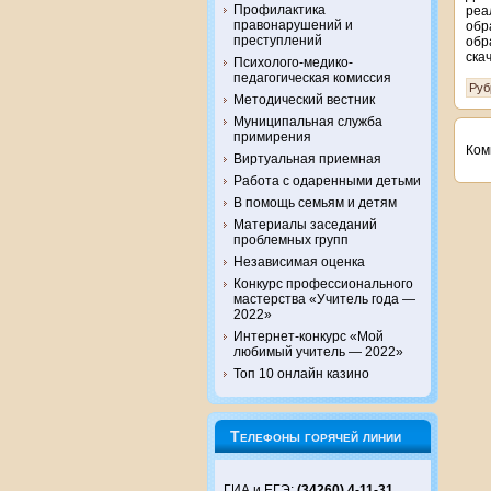
Профилактика
ре
правонарушений и
обр
преступлений
обр
ска
Психолого-медико-
педагогическая комиссия
Руб
Методический вестник
Муниципальная служба
примирения
Ком
Виртуальная приемная
Работа с одаренными детьми
В помощь семьям и детям
Материалы заседаний
проблемных групп
Независимая оценка
Конкурс профессионального
мастерства «Учитель года —
2022»
Интернет-конкурс «Мой
любимый учитель — 2022»
Топ 10 онлайн казино
Телефоны горячей линии
ГИА и ЕГЭ:
(34260) 4-11-31