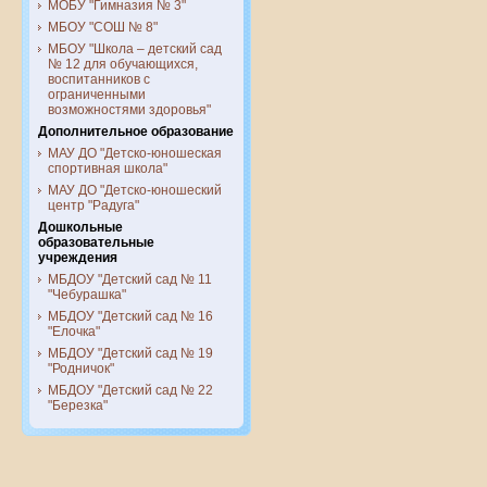
МОБУ "Гимназия № 3"
МБОУ "СОШ № 8"
МБОУ "Школа – детский сад
№ 12 для обучающихся,
воспитанников с
ограниченными
возможностями здоровья"
Дополнительное образование
МАУ ДО "Детско-юношеская
спортивная школа"
МАУ ДО "Детско-юношеский
центр "Радуга"
Дошкольные
образовательные
учреждения
МБДОУ "Детский сад № 11
"Чебурашка"
МБДОУ "Детский сад № 16
"Елочка"
МБДОУ "Детский сад № 19
"Родничок"
МБДОУ "Детский сад № 22
"Березка"