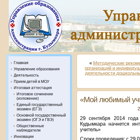
Главная
«
Методические реком
организаций и индивиду
Управление образования
деятельности дошкольны
Деятельность
Прием детей в МОУ
Итоговая аттестация
Итоговое сочинение
«Мой любимый уч
(изложение)
Единый государственный
2
экзамен (ЕГЭ)
Основной государственный
29 сентября 2014 года
экзамен (ОГЭ и ГВЭ)
Кудымкара начнется ин
Общественные
учитель»
наблюдатели
Инновации
Сроки проведения: с 29.0